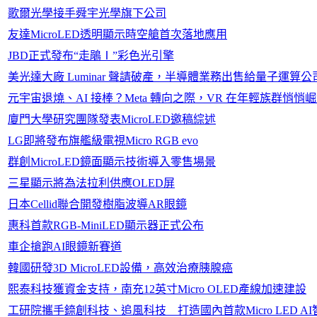
歌爾光學接手舜宇光學旗下公司
友達MicroLED透明顯示時空艙首次落地應用
JBD正式發布“走鵑Ⅰ”彩色光引擎
美光達大廠 Luminar 聲請破產，半導體業務出售給量子運算公
元宇宙退燒、AI 接棒？Meta 轉向之際，VR 在年輕族群悄悄
廈門大學研究團隊發表MicroLED邀稿綜述
LG即將發布旗艦級電視Micro RGB evo
群創MicroLED鏡面顯示技術導入零售場景
三星顯示將為法拉利供應OLED屏
日本Cellid聯合開發樹脂波導AR眼鏡
惠科首款RGB-MiniLED顯示器正式公布
車企搶跑AI眼鏡新賽道
韓國研發3D MicroLED設備，高效治療胰腺癌
熙泰科技獲資金支持，南充12英寸Micro OLED產線加速建設
工研院攜手錼創科技、追風科技 打造國內首款Micro LED A