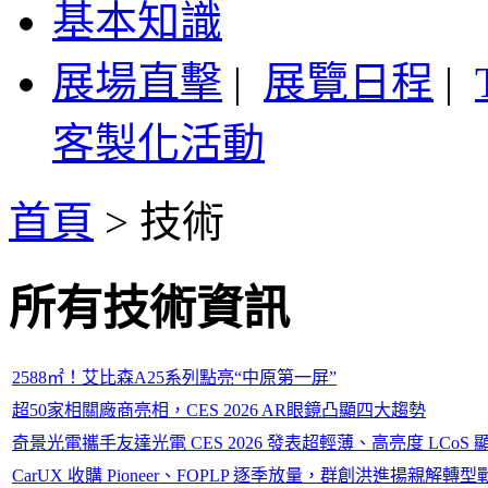
基本知識
展場直擊
|
展覽日程
|
客製化活動
首頁
>
技術
所有技術資訊
2588㎡！艾比森A25系列點亮“中原第一屏”
超50家相關廠商亮相，CES 2026 AR眼鏡凸顯四大趨勢
奇景光電攜手友達光電 CES 2026 發表超輕薄、高亮度 LCoS 
CarUX 收購 Pioneer、FOPLP 逐季放量，群創洪進揚親解轉型