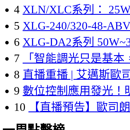
4
XLN/XLC系列： 25W
5
XLG-240/320-48-A
6
XLG-DA2系列 50W~3
7
「智能調光只是基本
8
直播重播 | 艾邁斯歐
9
數位控制應用發光！
10
【直播預告】歐司