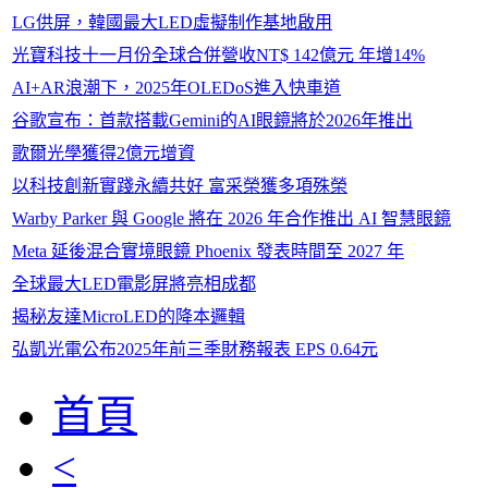
LG供屏，韓國最大LED虛擬制作基地啟用
光寶科技十一月份全球合併營收NT$ 142億元 年增14%
AI+AR浪潮下，2025年OLEDoS進入快車道
谷歌宣布：首款搭載Gemini的AI眼鏡將於2026年推出
歌爾光學獲得2億元增資
以科技創新實踐永續共好 富采榮獲多項殊榮
Warby Parker 與 Google 將在 2026 年合作推出 AI 智慧眼鏡
Meta 延後混合實境眼鏡 Phoenix 發表時間至 2027 年
全球最大LED電影屏將亮相成都
揭秘友達MicroLED的降本邏輯
弘凱光電公布2025年前三季財務報表 EPS 0.64元
首頁
<