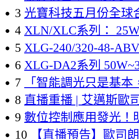
3
光寶科技五月份全球
4
XLN/XLC系列： 25W
5
XLG-240/320-48-A
6
XLG-DA2系列 50W~3
7
「智能調光只是基本
8
直播重播 | 艾邁斯歐
9
數位控制應用發光！
10
【直播預告】歐司