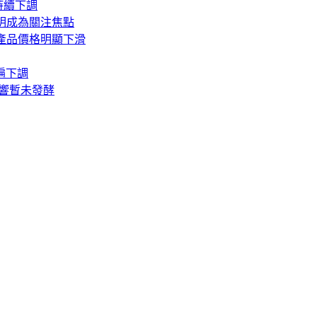
持續下調
照明成為關注焦點
封裝產品價格明顯下滑
遍下調
影響暫未發酵