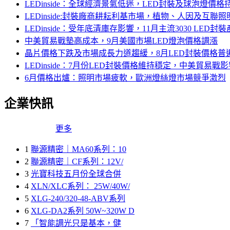
LEDinside：全球經濟景氣低迷，LED封裝及球泡燈價格
LEDinside:封裝廠商耕耘利基市場，植物、人因及互聯
LEDinside：受年底清庫存影響，11月主流3030 LED
中美貿易戰墊高成本，9月美國市場LED燈泡價格調漲
晶片價格下跌及市場成長力道趨緩，8月LED封裝價格普
LEDinside：7月份LED封裝價格維持穩定，中美貿易戰
6月價格出爐：照明市場疲軟，歐洲燈絲燈市場競爭激烈
企業快訊
更多
1
聯源精密｜MA60系列：10
2
聯源精密｜CF系列：12V/
3
光寶科技五月份全球合併
4
XLN/XLC系列： 25W/40W/
5
XLG-240/320-48-ABV系列
6
XLG-DA2系列 50W~320W D
7
「智能調光只是基本，健