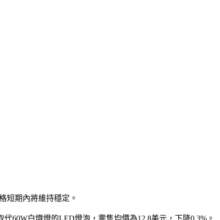
價格短期內將維持穩定。
取代60W白熾燈的LED燈泡，零售均價為12.8美元，下降0.3%。