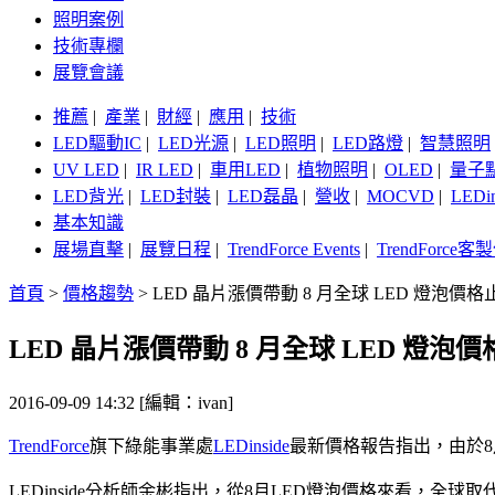
照明案例
技術專欄
展覽會議
推薦
|
產業
|
財經
|
應用
|
技術
LED驅動IC
|
LED光源
|
LED照明
|
LED路燈
|
智慧照明
UV LED
|
IR LED
|
車用LED
|
植物照明
|
OLED
|
量子
LED背光
|
LED封裝
|
LED磊晶
|
營收
|
MOCVD
|
LEDi
基本知識
展場直擊
|
展覽日程
|
TrendForce Events
|
TrendForce
首頁
>
價格趨勢
>
LED 晶片漲價帶動 8 月全球 LED 燈泡價格
LED 晶片漲價帶動 8 月全球 LED 燈泡
2016-09-09 14:32 [編輯：ivan]
TrendForce
旗下綠能事業處
LEDinside
最新價格報告指出，由於
LEDinside分析師余彬指出，從8月LED燈泡價格來看，全球取