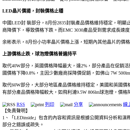
LED
晶片價揚，封裝價格止穩
中國LED封 裝部分，8月份2835封裝產品價格維持穩定，明
商降價下，導致價格下跌。而EMC 3030產品受到需求成長
余彬表示，8月份小功率晶片價格上漲，短期內其他晶片的價格
上游價格止跌，球泡燈價格普遍持平
取代40W部分，英國價格降幅最大，達2%，部分產品在促銷活動
國價格下降0.8%，主因少數廠商採降價促銷，如佛山 7W 500
取代60W部分，大部分地區產品價格維持穩定，美國和英國價格降幅
有部分產品價格降幅較大，如飛利浦9.5W 806lm球泡燈，價格
RSS
列印
分享
線
【免責聲明】
1、「LEDinside」包含的內容和資訊是根據公開資料分
部分之錯誤或疏失。