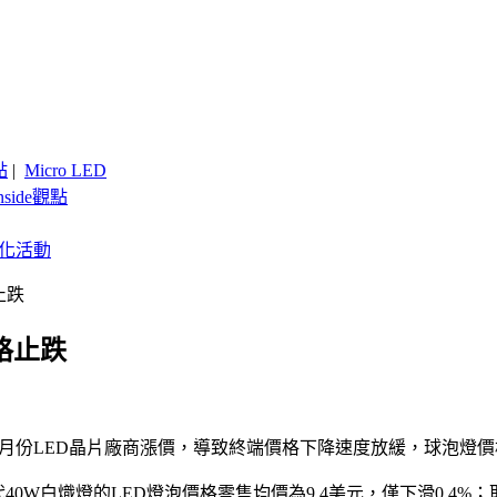
點
|
Micro LED
nside觀點
客製化活動
止跌
價格止跌
8月份LED晶片廠商漲價，導致終端價格下降速度放緩，球泡燈
代40W白熾燈的LED燈泡價格零售均價為9.4美元，僅下滑0.4%；