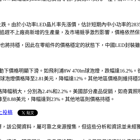
顯止跌。由於小功率LED晶片率先漲價，估計短期內中小功率的283
速度追趕不上廠商新增的生產量，及市場競爭激烈影響，價格依然
也將持穩，因此在零組件的價格穩定的狀態下，中國LED封裝
下價格明顯下滑。如飛利浦8W 470lm球泡燈，跌幅達16.2%
lm球泡燈價格降至2.81美元，降幅達12%。其他地區價格則維持穩
稍大，分別為2.4%和2.2%。美國部分產品促銷，如奇異照明11W
降至8.88美元，降幅達到23%。其他地區則價格持穩。
上投稿
析和演釋，該公開資料，屬可靠之來源搜集，但這些分析和資訊並