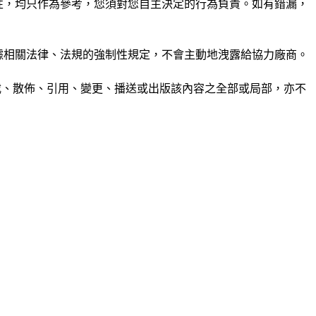
準確性，均只作為參考，您須對您自主決定的行為負責。如有錯漏，
或根據相關法律、法規的強制性規定，不會主動地洩露給協力廠商。
制、轉載、散佈、引用、變更、播送或出版該內容之全部或局部，亦不