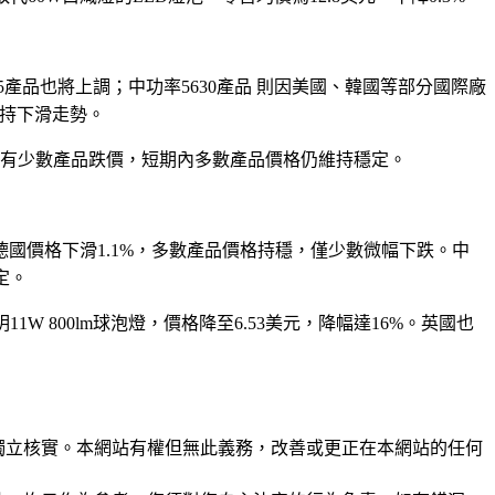
5產品也將上調；中功率5630產品 則因美國、韓國等部分國際廠
保持下滑走勢。
雖有少數產品跌價，短期內多數產品價格仍維持穩定。
。德國價格下滑1.1%，多數產品價格持穩，僅少數微幅下跌。中
定。
 800lm球泡燈，價格降至6.53美元，降幅達16%。英國也
未經獨立核實。本網站有權但無此義務，改善或更正在本網站的任何