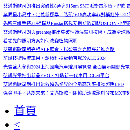
艾邁斯歐司朗推出突破性8通道915nm SMT脈衝雷射器，開
業界最小尺寸，定義新標準 – 弘凱1616高功率非對稱紅外LE
先臨三維手持3D掃描器Einstar搭載艾邁斯歐司朗OSLON
艾邁斯歐司朗與greenteg推出突破性體溫監測技術，成為全
看領先的照明方案如何改變植物照明
艾邁斯歐司朗亮相ALE展會，以智慧之光照亮前進之路
前瞻技術匯流車用，聚積科技驅動智駕於ALE 2024
光寶盛大參與2024上海國際汽車燈具展覽會 全面展示關鍵光
弘凱光電推出新品EVO、打造新一代車用 iCLed平台
艾邁斯歐司朗推出能效領先業界的全新高功率植物照明LED
強強聯手，共創未來：艾邁斯歐司朗協助速騰聚創發布MX雷
首頁
<