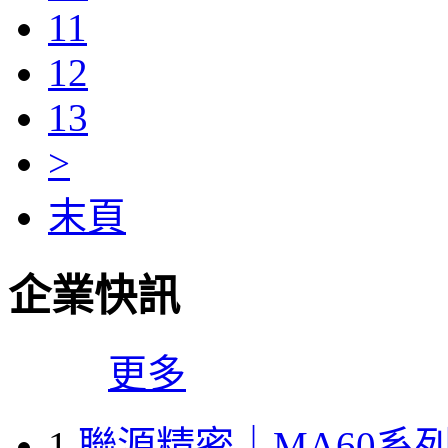
11
12
13
>
末頁
企業快訊
更多
1
聯源精密｜MA60系列