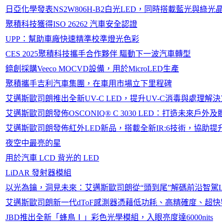
日亞化學發表NS2W806H-B2白光LED，同時搭載藍光與綠光
聚積科技獲得ISO 26262 汽車安全認證
UPP：幫助車廠快速精準校準燈光色彩
CES 2025聚積科技攜手合作夥伴 驅動下一波汽車轉型
錼創採購Veeco MOCVD設備，用於MicroLED生產
聚積攜手吉利汽車集團，在車用市場立下里程碑
艾邁斯歐司朗推出全新UV-C LED，提升UV-C消毒與處理解
艾邁斯歐司朗發佈OSCONIQ® C 3030 LED：打造未來戶
艾邁斯歐司朗發佈紅外LED新品，搭載全新IR:6技術，協助
夜空中最亮的星
用於汽車 LCD 背光的 LED
LiDAR 發射器模組
以光為鑰，洞見未來：艾邁斯歐司朗從“頭到尾”解碼前沿智駕L
艾邁斯歐司朗新一代dToF感測器憑藉低功耗、高精確度、超
JBD推出全新「蜂鳥Ⅰ」彩色光學模組，入眼亮度達6000nits