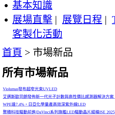
基本知識
展場直擊
|
展覽日程
|
客製化活動
首頁
>
市場新品
所有市場新品
Violumas發布超窄光束UVLED
艾邁斯歐司朗發佈新一代光子計數與高性價比感測器解決方案
WPE達7.4%，日亞化學量產高效深紫外線LED
聚積科技驅動前進|DaVinci系列旗艦LED驅動晶片縱橫ISE 2025