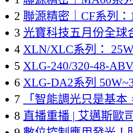
2
聯源精密｜CF系列：1
3
光寶科技五月份全球
4
XLN/XLC系列： 25W
5
XLG-240/320-48-A
6
XLG-DA2系列 50W~3
7
「智能調光只是基本
8
直播重播 | 艾邁斯歐
9
數位控制應用發光！