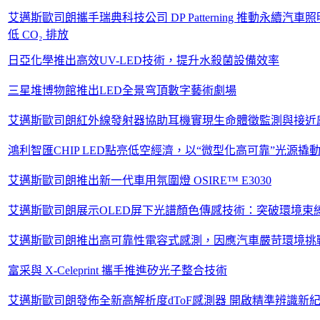
艾邁斯歐司朗攜手瑞典科技公司 DP Patterning 推動永續
低 CO₂ 排放
日亞化學推出高效UV-LED技術，提升水殺菌設備效率
三星堆博物館推出LED全景穹頂數字藝術劇場
艾邁斯歐司朗紅外線發射器協助耳機實現生命體徵監測與接近
鴻利智匯CHIP LED點亮低空經濟，以“微型化高可靠”光源
艾邁斯歐司朗推出新一代車用氛圍燈 OSIRE™ E3030
艾邁斯歐司朗展示OLED屏下光譜顏色傳感技術：突破環境束
艾邁斯歐司朗推出高可靠性電容式感測，因應汽車嚴苛環境挑
富采與 X-Celeprint 攜手推進矽光子整合技術
艾邁斯歐司朗發佈全新高解析度dToF感測器 開啟精準辨識新