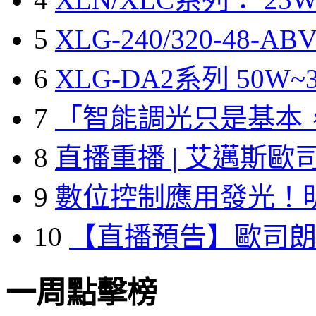
5
XLG-240/320-48-A
6
XLG-DA2系列 50W~3
7
「智能調光只是基本
8
直播重播 | 艾邁斯歐
9
數位控制應用發光！
10
【直播預告】歐司
一周點擊榜