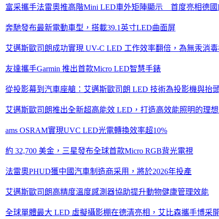
富采攜手法雷奧推高階Mini LED車外矩陣顯示 首度亮相德國IAA
奔馳發布最新電動車型，搭載39.1英寸LED曲面屏
艾邁斯歐司朗成功實現 UV-C LED 工作效率翻倍，為無汞消
友達攜手Garmin 推出首款Micro LED智慧手錶
從投影幕到汽車座艙：艾邁斯歐司朗 LED 技術為投影機與抬
艾邁斯歐司朗推出全新超高能效 LED，打造高效能照明的理
ams OSRAM實現UVC LED光電轉換效率超10%
約 32,700 美金，三星發布全球首款Micro RGB背光電視
法雷奧PHUD獲中國汽車制造商采用，將於2026年投產
艾邁斯歐司朗高精度溫度感測器協助提升動物健康管理效能
全球單體最大 LED 虛擬攝影棚在德清亮相，艾比森攜手博采