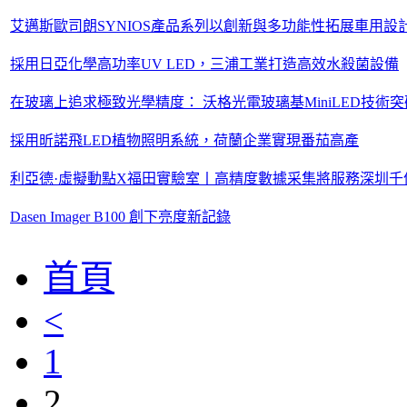
艾邁斯歐司朗SYNIOS產品系列以創新與多功能性拓展車用設
採用日亞化學高功率UV LED，三浦工業打造高效水殺菌設備
在玻璃上追求極致光學精度： 沃格光電玻璃基MiniLED技術
採用昕諾飛LED植物照明系統，荷蘭企業實現番茄高產
利亞德·虛擬動點X福田實驗室丨高精度數據采集將服務深圳千
Dasen Imager B100 創下亮度新記錄
首頁
<
1
2