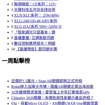
2
聯源精密｜CF系列：12V/
3
光寶科技五月份全球合併
4
XLN/XLC系列： 25W/40W/
5
XLG-240/320-48-ABV系列
6
XLG-DA2系列 50W~320W D
7
「智能調光只是基本，健
8
直播重播 | 艾邁斯歐司朗
9
數位控制應用發光！明緯
10
【直播預告】歐司朗光電
一周點擊榜
定價近1.5萬元，Snap AR眼鏡即將正式亮相
Rokid進入加拿大市場，國產AR眼鏡企業出海加速
AI光模塊需求激增，愛思強上半年訂單增長54%
ChinaJoy 2026開幕，有哪些高性能顯示產品亮相？
93g、搭載Micro OLED，XR眼鏡URXR One開啟眾籌