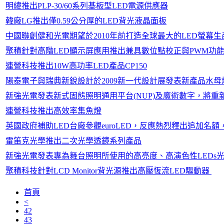
明緯推出PLP-30/60系列基板型LED電源供應器
韓廠LG推出僅0.59公分厚的LED背光液晶面板
中國聯創健和光電期望於2010年前打造全球最大的LED螢幕
聚積針對高階LED顯示屏應用推出兼具數位點校正與PWM功能的
連營科技推出10W高功率LED產品CP150
陽泰電子與瑞典新銳設計於2009新一代設計展發表新產品水母
新強光電發表新式固態照明通用平台(NUP)及魔術數字，將重
連營科技推出高效率集魚燈
英國政府補助LED台廠參觀euroLED，反應熱烈釋出追加名額，請
雷笛克光學推出二次光學透鏡系列產品
新強光電發表專為舞台照明所使用的高亮度、高演色性LEDs
聚積科技針對LCD Monitor背光源推出高壓恆流LED驅動器
首頁
<
42
43