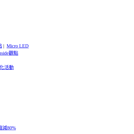
點
|
Micro LED
nside觀點
客製化活動
減80%