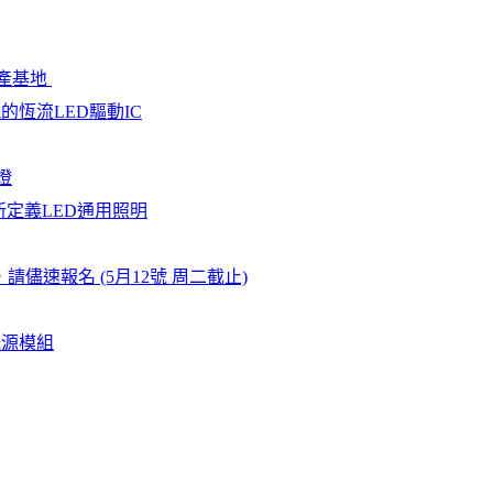
生產基地
恆流LED驅動IC
燈
新定義LED通用照明
儘速報名 (5月12號 周二截止)
光源模組