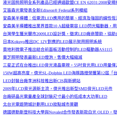
液光固態照明全系列產品已經通過歐盟CE EN 62031:2008安
艾笛森光電發表全新Edixeon® Federal系列模組
安森美半導體：低電流LED應用的簡單、經濟及強固的線性恆
安森美半導體推出業界首款10 A超級電容 LED閃光驅動器
台灣學生獲米蘭市2009LED設計獎，徵求LED廠商贊助，協
日本Kokuyo推出DC 12V對應的LED展示架用照明系統
奧地利微電子推出結合前面板活動控制的LED驅動器AS1115
東芝照明發表最新LED燈泡，售價大幅縮減
三星正式在台推出LED背光液晶電視，55吋背光用LED用量僅
150W超高亮度，億光SL-Dolphin LED海豚路燈榮獲第12
LED封裝台廠李洲科技推出新CIS與新網站
2009年LCD背光源新主流，億光推出新型SMD背光LED元件
台廠研晶光電量產全球封裝尺寸最小的低成本大功率LED
北台光電遊憩城計劃用LED妝點城市景觀
德國德勒斯登科技大學與Novaled合作發表新款白光 OLED，