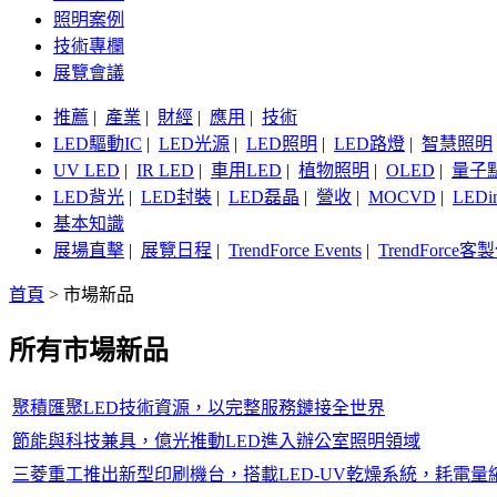
照明案例
技術專欄
展覽會議
推薦
|
產業
|
財經
|
應用
|
技術
LED驅動IC
|
LED光源
|
LED照明
|
LED路燈
|
智慧照明
UV LED
|
IR LED
|
車用LED
|
植物照明
|
OLED
|
量子
LED背光
|
LED封裝
|
LED磊晶
|
營收
|
MOCVD
|
LEDi
基本知識
展場直擊
|
展覽日程
|
TrendForce Events
|
TrendForce
首頁
>
市場新品
所有市場新品
聚積匯聚LED技術資源，以完整服務鏈接全世界
節能與科技兼具，億光推動LED進入辦公室照明領域
三菱重工推出新型印刷機台，搭載LED-UV乾燥系統，耗電量縮