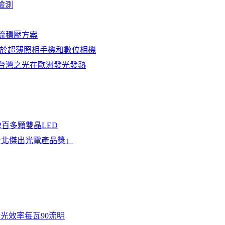
規檢測
流穩壓方案
，用於超薄照相手機和數位相機
助台灣之光在歐洲發光發熱
2百多顆雙晶LED
屆「台北傑出光電產品獎」
發光效率每瓦90流明