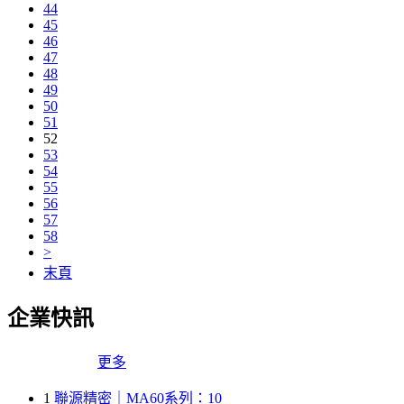
44
45
46
47
48
49
50
51
52
53
54
55
56
57
58
>
末頁
企業快訊
更多
1
聯源精密｜MA60系列：10