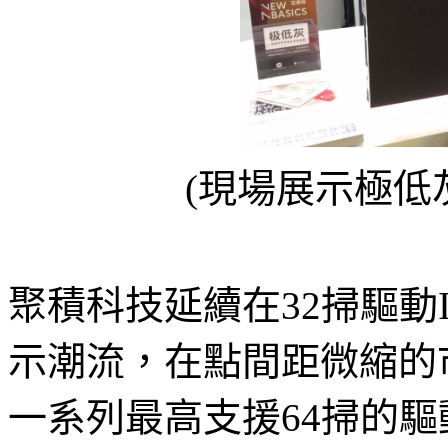
(現場展示極低
聚積科技延續在32掃驅動
示潮流，在點間距微縮的市
一系列最高支援64掃的驅