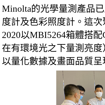
Minolta的光學量測產
度計及色彩照度計。這次聚積與K
2020以MBI5264箱體搭
在有環境光之下量測亮度
以量化數據及畫面品質呈