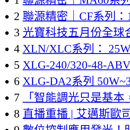
2
聯源精密｜CF系列：1
3
光寶科技五月份全球
4
XLN/XLC系列： 25W
5
XLG-240/320-48-A
6
XLG-DA2系列 50W~3
7
「智能調光只是基本
8
直播重播 | 艾邁斯歐
9
數位控制應用發光！