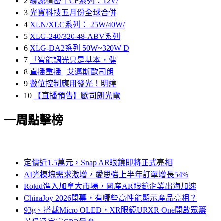
2
聯源精密｜CF系列：12V/
3
光寶科技五月份全球合併
4
XLN/XLC系列： 25W/40W/
5
XLG-240/320-48-ABV系列
6
XLG-DA2系列 50W~320W D
7
「智能調光只是基本，健
8
直播重播 | 艾邁斯歐司朗
9
數位控制應用發光！明緯
10
【直播預告】歐司朗光電
一周點擊榜
定價近1.5萬元，Snap AR眼鏡即將正式亮相
AI光模塊需求激增，愛思強上半年訂單增長54%
Rokid進入加拿大市場，國產AR眼鏡企業出海加速
ChinaJoy 2026開幕，有哪些高性能顯示產品亮相？
93g、搭載Micro OLED，XR眼鏡URXR One開啟眾籌