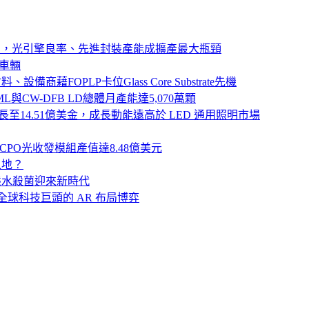
器展開小量出貨，光引擎良率、先進封裝產能成擴產最大瓶頸
義車輛
備商藉FOPLP卡位Glass Core Substrate先機
ML與CW-DFB LD總體月產能達5,070萬顆
規模將成長至14.51億美金，成長動能遠高於 LED 通用照明市場
LED CPO光收發模組產值達8.48億美元
足之地？
- 動態水殺菌迎來新時代
牌與全球科技巨頭的 AR 布局博弈