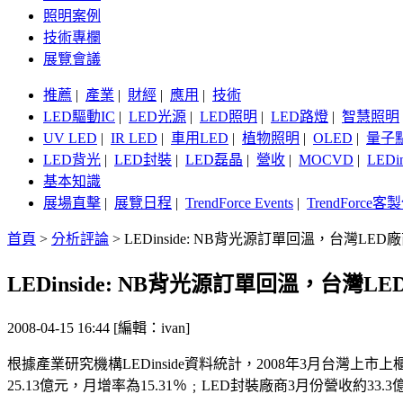
照明案例
技術專欄
展覽會議
推薦
|
產業
|
財經
|
應用
|
技術
LED驅動IC
|
LED光源
|
LED照明
|
LED路燈
|
智慧照明
UV LED
|
IR LED
|
車用LED
|
植物照明
|
OLED
|
量子
LED背光
|
LED封裝
|
LED磊晶
|
營收
|
MOCVD
|
LEDi
基本知識
展場直擊
|
展覽日程
|
TrendForce Events
|
TrendForce
首頁
>
分析評論
>
LEDinside: NB背光源訂單回溫，台灣LED
LEDinside: NB背光源訂單回溫，台灣L
2008-04-15 16:44 [編輯：ivan]
根據產業研究機構LEDinside資料統計，2008年3月台灣上市上
25.13億元，月增率為15.31％﹔LED封裝廠商3月份營收約33.3