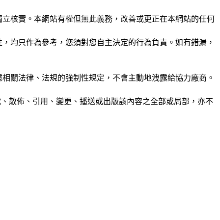
未經獨立核實。本網站有權但無此義務，改善或更正在本網站的任何
準確性，均只作為參考，您須對您自主決定的行為負責。如有錯漏，
或根據相關法律、法規的強制性規定，不會主動地洩露給協力廠商。
制、轉載、散佈、引用、變更、播送或出版該內容之全部或局部，亦不