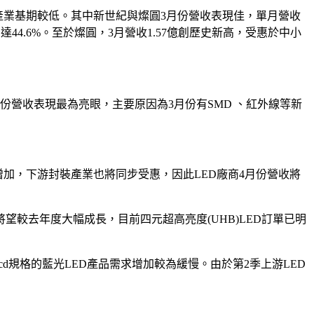
ED產業基期較低。其中新世紀與燦圓3月份營收表現佳，單月營收
44.6%。至於燦圓，3月營收1.57億創歷史新高，受惠於中小
月份營收表現最為亮眼，主要原因為3月份有SMD 、紅外線等新
續增加，下游封裝產業也將同步受惠，因此LED廠商4月份營收將
望較去年度大幅成長，目前四元超高亮度(UHB)LED訂單已明
cd規格的藍光LED產品需求增加較為緩慢。由於第2季上游LED