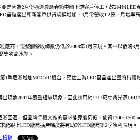
出，主要是因為2月份適逢農曆春節中國下游客戶停工，故2月份L
D晶粒產出和新客戶供貨規模增加，3月份營收1.2億，月增率高達
粒廠商，但整體營收總數仍低於2008年1月表現。其中以佰鴻3
下歷史次高水準。
於第1季逐漸增加MOCVD機台，預估上游LED磊晶產出量將持
現像2007年嚴重短缺現象，因此應用於中小尺寸背光源LED將
回溫，但品牌手機大廠的需求能見度仍低，使得1300~1500m
能跟上LED廠商擴產幅度將有助於LED廠商第2季獲利表現。
上投稿