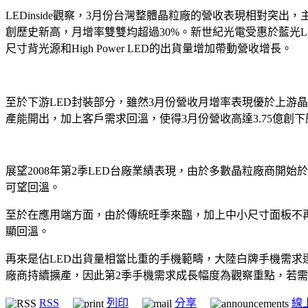
LEDinside觀察，3月份台灣整體晶粒廠的營收表現相對突
創歷史新高，月增率雙雙均超過30%。新世紀光電受惠於藍光LE
尺寸背光源和High Power LED的出貨量增加帶動營收增長。
至於下游LED封裝部分，雖然3月份營收月增率表現優於上游晶
產能開出，加上客戶需求回溫，使得3月份營收高達3.75億創
展望2008年第2季LED台廠業績表現，由於多數晶粒廠商開始
可望回溫。
至於在應用端方面，由於傳統旺季來臨，加上中小尺寸面板不再出
顯回溫。
再來是佔LED出貨量相當比重的手機範疇，大陸白牌手機需求逐漸
廠商持續擴產，因此第2季手機需求成長幅度為觀察重點，若需求
RSS
列印
分享
線