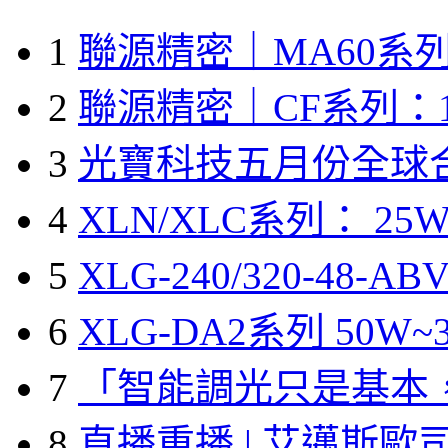
1
聯源精密｜MA60系列
2
聯源精密｜CF系列：1
3
光寶科技五月份全球
4
XLN/XLC系列： 25W
5
XLG-240/320-48-A
6
XLG-DA2系列 50W~3
7
「智能調光只是基本
8
直播重播 | 艾邁斯歐