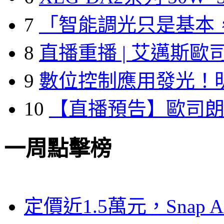
7
「智能調光只是基本
8
直播重播 | 艾邁斯歐
9
數位控制應用發光！
10
【直播預告】歐司
一周點擊榜
定價近1.5萬元，Snap