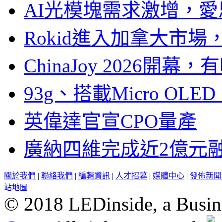
AI光模塊需求激增，愛
Rokid進入加拿大市
ChinaJoy 2026
93g、搭載Micro OL
英偉達官宣CPO量產
廣納四維完成近2億元
關於我們
|
聯絡我們
|
編輯資訊
|
人才招募
|
媒體中心
|
發佈新聞
站地圖
© 2018 LEDinside, a Busin