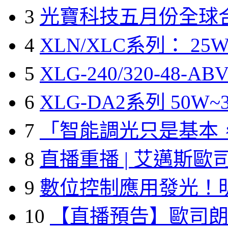
3
光寶科技五月份全球
4
XLN/XLC系列： 25W
5
XLG-240/320-48-A
6
XLG-DA2系列 50W~3
7
「智能調光只是基本
8
直播重播 | 艾邁斯歐
9
數位控制應用發光！
10
【直播預告】歐司