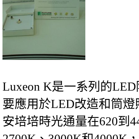
Luxeon K是一系列的L
要應用於LED改造和筒燈照
安培培時光通量在620到
2700K、3000K和40