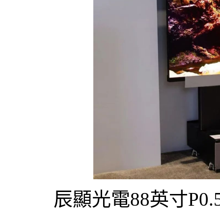
辰顯光電88英寸P0.5