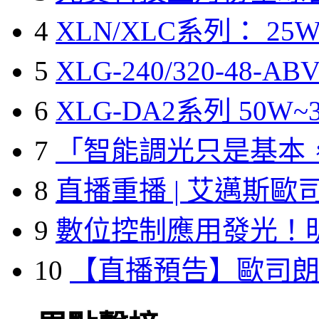
4
XLN/XLC系列： 25W
5
XLG-240/320-48-A
6
XLG-DA2系列 50W~3
7
「智能調光只是基本
8
直播重播 | 艾邁斯歐
9
數位控制應用發光！
10
【直播預告】歐司