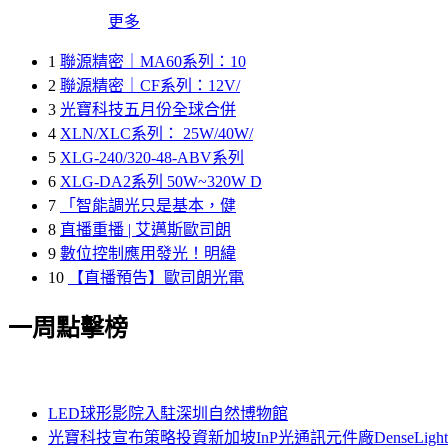
更多
1
聯源精密｜MA60系列：10
2
聯源精密｜CF系列：12V/
3
光寶科技五月份全球合併
4
XLN/XLC系列： 25W/40W/
5
XLG-240/320-48-ABV系列
6
XLG-DA2系列 50W~320W D
7
「智能調光只是基本，健
8
直播重播 | 艾邁斯歐司朗
9
數位控制應用發光！明緯
10
【直播預告】歐司朗光電
一周點擊榜
LED球形影院入駐深圳自然博物館
光寶科技宣布策略投資新加坡InP光通訊元件廠DenseLi