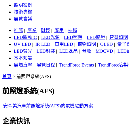
照明案例
技術專欄
展覽會議
推薦
|
產業
|
財經
|
應用
|
技術
LED驅動IC
|
LED光源
|
LED照明
|
LED路燈
|
智慧照明
UV LED
|
IR LED
|
車用LED
|
植物照明
|
OLED
|
量子
LED背光
|
LED封裝
|
LED磊晶
|
營收
|
MOCVD
|
LEDi
基本知識
展場直擊
|
展覽日程
|
TrendForce Events
|
TrendForce
首頁
>
前照燈系統(AFS)
前照燈系統(AFS)
安森美汽車前照燈系統(AFS)的電機驅動方案
企業快訊