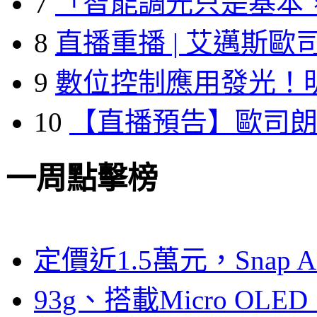
7
「智能調光只是基本
8
直播重播 | 艾邁斯歐
9
數位控制應用發光！
10
【直播預告】歐司
一周點擊榜
定價近1.5萬元，Snap
93g、搭載Micro OL