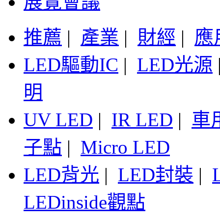
展覽會議
推薦
|
產業
|
財經
|
應
LED驅動IC
|
LED光源
明
UV LED
|
IR LED
|
車
子點
|
Micro LED
LED背光
|
LED封裝
|
LEDinside觀點