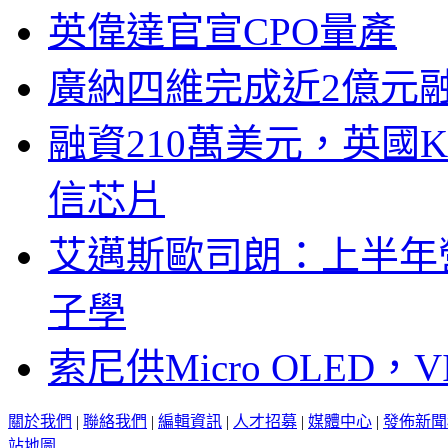
英偉達官宣CPO量產
廣納四維完成近2億元
融資210萬美元，英國Ku
信芯片
艾邁斯歐司朗：上半年
子學
索尼供Micro OLED，
關於我們
|
聯絡我們
|
編輯資訊
|
人才招募
|
媒體中心
|
發佈新聞
站地圖