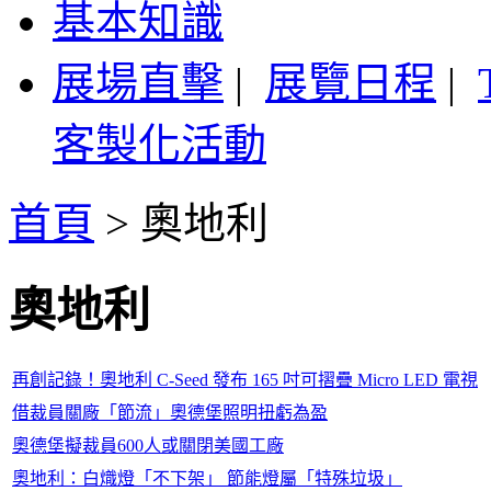
基本知識
展場直擊
|
展覽日程
|
客製化活動
首頁
>
奧地利
奧地利
再創記錄！奧地利 C-Seed 發布 165 吋可摺疊 Micro LED 電視
借裁員關廠「節流」奧德堡照明扭虧為盈
奧德堡擬裁員600人或關閉美國工廠
奧地利：白熾燈「不下架」 節能燈屬「特殊垃圾」