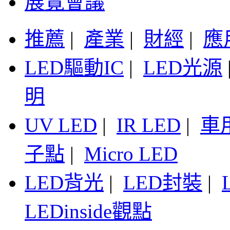
展覽會議
推薦
|
產業
|
財經
|
應
LED驅動IC
|
LED光源
明
UV LED
|
IR LED
|
車
子點
|
Micro LED
LED背光
|
LED封裝
|
LEDinside觀點