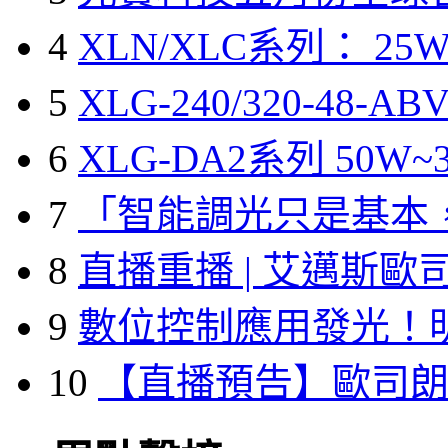
4
XLN/XLC系列： 25W
5
XLG-240/320-48-A
6
XLG-DA2系列 50W~3
7
「智能調光只是基本
8
直播重播 | 艾邁斯歐
9
數位控制應用發光！
10
【直播預告】歐司