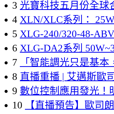
3
光寶科技五月份全球
4
XLN/XLC系列： 25W
5
XLG-240/320-48-A
6
XLG-DA2系列 50W~3
7
「智能調光只是基本
8
直播重播 | 艾邁斯歐
9
數位控制應用發光！
10
【直播預告】歐司