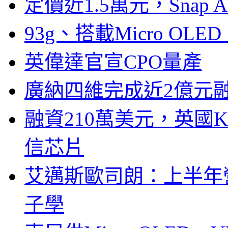
定價近1.5萬元，Snap
93g、搭載Micro OL
英偉達官宣CPO量產
廣納四維完成近2億元
融資210萬美元，英國Ku
信芯片
艾邁斯歐司朗：上半年
子學