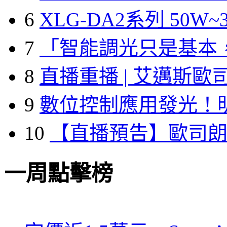
6
XLG-DA2系列 50W~3
7
「智能調光只是基本
8
直播重播 | 艾邁斯歐
9
數位控制應用發光！
10
【直播預告】歐司
一周點擊榜