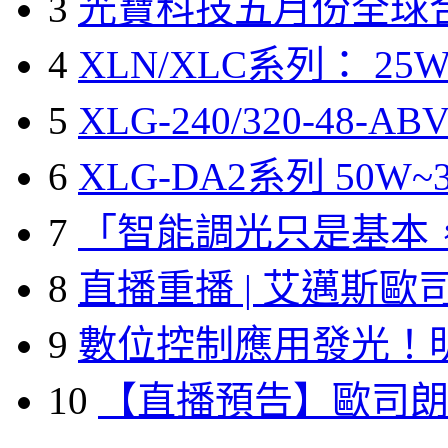
3
光寶科技五月份全球
4
XLN/XLC系列： 25W
5
XLG-240/320-48-A
6
XLG-DA2系列 50W~3
7
「智能調光只是基本
8
直播重播 | 艾邁斯歐
9
數位控制應用發光！
10
【直播預告】歐司