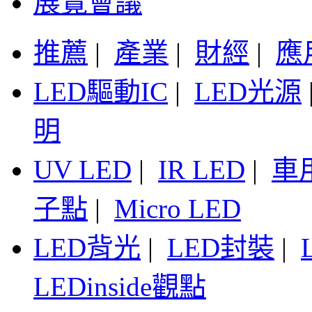
展覽會議
推薦
|
產業
|
財經
|
應
LED驅動IC
|
LED光源
明
UV LED
|
IR LED
|
車
子點
|
Micro LED
LED背光
|
LED封裝
|
LEDinside觀點