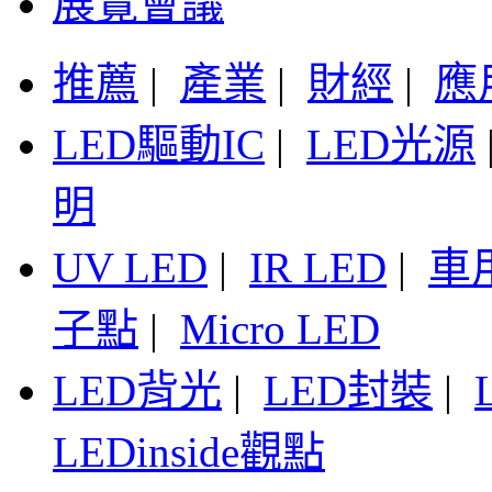
展覽會議
推薦
|
產業
|
財經
|
應
LED驅動IC
|
LED光源
明
UV LED
|
IR LED
|
車
子點
|
Micro LED
LED背光
|
LED封裝
|
LEDinside觀點