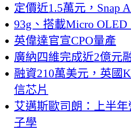
定價近1.5萬元，Snap
93g、搭載Micro OL
英偉達官宣CPO量產
廣納四維完成近2億元
融資210萬美元，英國Ku
信芯片
艾邁斯歐司朗：上半年
子學