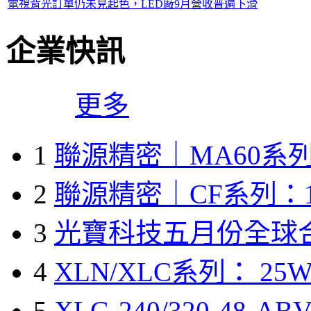
電視背光訂單仍未見起色，LED廠9月營收普遍下滑
企業快訊
更多
1
聯源精密｜MA60系列
2
聯源精密｜CF系列：1
3
光寶科技五月份全球
4
XLN/XLC系列： 25W
5
XLG-240/320-48-A