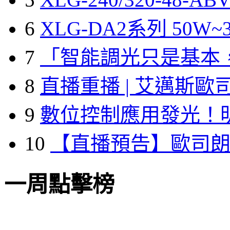
6
XLG-DA2系列 50W~3
7
「智能調光只是基本
8
直播重播 | 艾邁斯歐
9
數位控制應用發光！
10
【直播預告】歐司
一周點擊榜