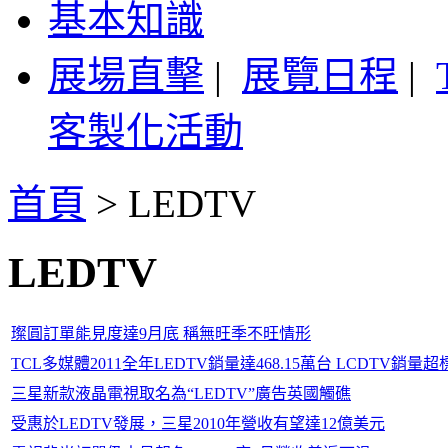
基本知識
展場直擊
|
展覽日程
|
客製化活動
首頁
>
LEDTV
LEDTV
璨圓訂單能見度達9月底 稱無旺季不旺情形
TCL多媒體2011全年LEDTV銷量達468.15萬台 LCDTV銷量
三星新款液晶電視取名為“LEDTV”廣告英國觸礁
受惠於LEDTV發展，三星2010年營收有望達12億美元