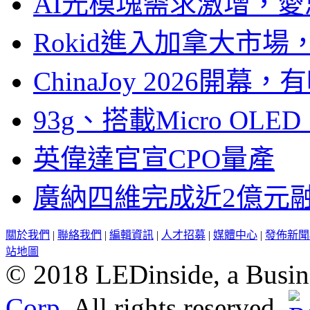
AI光模塊需求激增，愛
Rokid進入加拿大市
ChinaJoy 2026
93g、搭載Micro OL
英偉達官宣CPO量產
廣納四維完成近2億元
關於我們
|
聯絡我們
|
編輯資訊
|
人才招募
|
媒體中心
|
發佈新聞
站地圖
© 2018 LEDinside, a Busin
Corp.
All rights reserved.