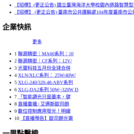
【招標】(更正公告) 國立臺灣海洋大學校園內道路智慧型
【招標】 (更正公告) 臺南市公共運輸處104年度臺南市
企業快訊
更多
1
聯源精密｜MA60系列：10
2
聯源精密｜CF系列：12V/
3
光寶科技五月份全球合併
4
XLN/XLC系列： 25W/40W/
5
XLG-240/320-48-ABV系列
6
XLG-DA2系列 50W~320W D
7
「智能調光只是基本，健
8
直播重播 | 艾邁斯歐司朗
9
數位控制應用發光！明緯
10
【直播預告】歐司朗光電
一周點擊榜