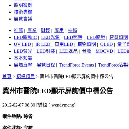
照明案例
技術專欄
展覽會議
推薦
|
產業
|
財經
|
應用
|
技術
LED驅動IC
|
LED光源
|
LED照明
|
LED路燈
|
智慧照明
UV LED
|
IR LED
|
車用LED
|
植物照明
|
OLED
|
量子
LED背光
|
LED封裝
|
LED磊晶
|
營收
|
MOCVD
|
LEDi
基本知識
展場直擊
|
展覽日程
|
TrendForce Events
|
TrendForce
首頁
>
招標項目
>
冀州市醫院LED顯示屏詢價中標公告
冀州市醫院LED顯示屏詢價中標公告
2012-02-07 08:30 [編輯：wendymeng]
案件地點: 跨省
案件狀態: 完結