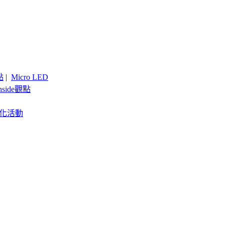
點
|
Micro LED
nside觀點
客製化活動