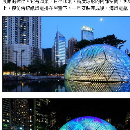
展館的途徑。它有20米，直徑10米，高度球形的內部空間，
上，模仿傳統紙燈籠掛在屋簷下。一旦安裝完成後，海燈籠瓶