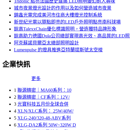
Tridonic 點亮法國歷史建築 LED照明變幻耐人尋味
城市夜景燈光設計的作用以及如何營造城市夜景
錦鑫光電完成美河市住商大樓燈光控制系統
新世紀光電以隨點即亮的LED戶外照明點亮南科球場
銳高TalexxChain優化標識照明，營造獨特品牌形象
銳高助力德國Dula公司總部實現高光效、高品質的LED
阿克蘇諾貝爾亞太總部照明設計
Lumenpulse 的燈具推進亞特蘭提斯號太空梭
企業快訊
更多
1
聯源精密｜MA60系列：10
2
聯源精密｜CF系列：12V/
3
光寶科技五月份全球合併
4
XLN/XLC系列： 25W/40W/
5
XLG-240/320-48-ABV系列
6
XLG-DA2系列 50W~320W D