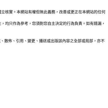
未經獨立核實。本網站有權但無此義務，改善或更正在本網站的任何
準確性，均只作為參考，您須對您自主決定的行為負責。如有錯漏，
制、轉載、散佈、引用、變更、播送或出版該內容之全部或局部，亦不