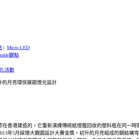
點
|
Micro LED
nside觀點
客製化活動
升的月亮環保展館燈光設計
秋節在香港建造的。它重新演繹傳統紙燈籠回收的塑料瓶在同一
013年5月綵燈大觀園設計大賽金獎。初升的月亮組成的鋼結構