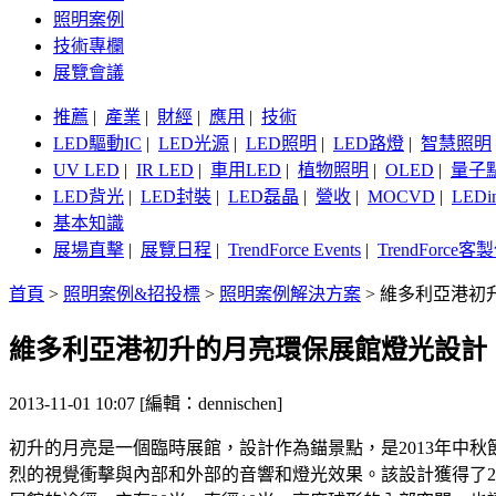
照明案例
技術專欄
展覽會議
推薦
|
產業
|
財經
|
應用
|
技術
LED驅動IC
|
LED光源
|
LED照明
|
LED路燈
|
智慧照明
UV LED
|
IR LED
|
車用LED
|
植物照明
|
OLED
|
量子
LED背光
|
LED封裝
|
LED磊晶
|
營收
|
MOCVD
|
LEDi
基本知識
展場直擊
|
展覽日程
|
TrendForce Events
|
TrendForce
首頁
>
照明案例&招投標
>
照明案例解決方案
>
維多利亞港初
維多利亞港初升的月亮環保展館燈光設計
2013-11-01 10:07 [編輯：dennischen]
初升的月亮是一個臨時展館，設計作為錨景點，是2013年中
烈的視覺衝擊與內部和外部的音響和燈光效果。該設計獲得了2