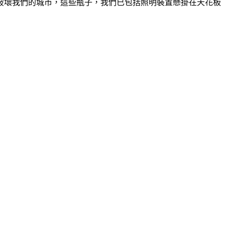
，破壞我們的城市，這些瓶子，我們已包括照明裝置懸掛在天花板