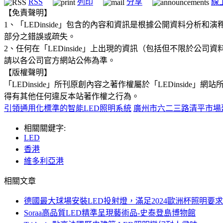
RSS
列印
分享
線
【免責聲明】
1、「LEDinside」包含的內容和資訊是根據公開資料分
部分之錯誤或疏失。
2、任何在「LEDinside」上出現的資訊（包括但不限於
請以各公司官方網站公佈為準。
【版權聲明】
「LEDinside」所刊原創內容之著作權屬於「LEDins
得有其他任何違反本站著作權之行為。
引領通用化標準的智能LED照明系統
廣州市六二三路清平市場
相關關鍵字:
LED
香港
維多利亞港
相關文章
德國最大球場安裝LED投射燈，滿足2024歐洲杯照明要求
Soraa高品質LED精準呈現藝術品-史泰登島博物館