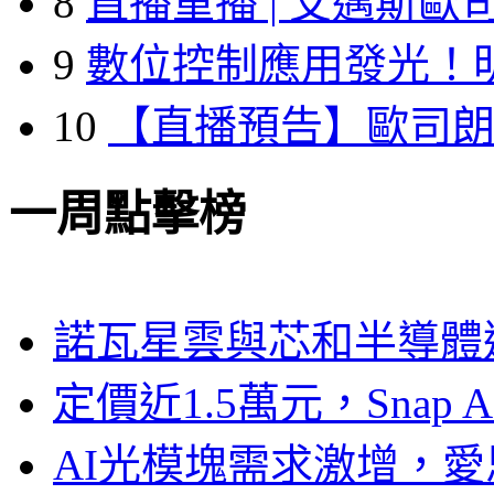
8
直播重播 | 艾邁斯歐
9
數位控制應用發光！
10
【直播預告】歐司
一周點擊榜
諾瓦星雲與芯和半導體達
定價近1.5萬元，Snap
AI光模塊需求激增，愛