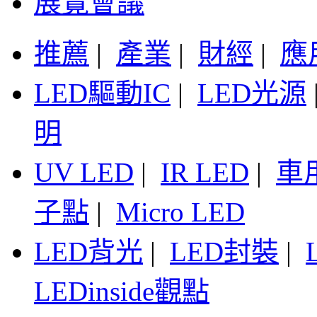
展覽會議
推薦
|
產業
|
財經
|
應
LED驅動IC
|
LED光源
明
UV LED
|
IR LED
|
車
子點
|
Micro LED
LED背光
|
LED封裝
|
LEDinside觀點