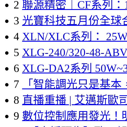
2
聯源精密｜CF系列：1
3
光寶科技五月份全球
4
XLN/XLC系列： 25W
5
XLG-240/320-48-A
6
XLG-DA2系列 50W~3
7
「智能調光只是基本
8
直播重播 | 艾邁斯歐
9
數位控制應用發光！