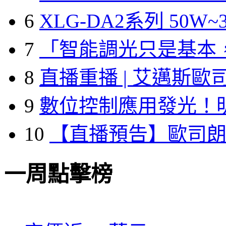
6
XLG-DA2系列 50W~3
7
「智能調光只是基本
8
直播重播 | 艾邁斯歐
9
數位控制應用發光！
10
【直播預告】歐司
一周點擊榜