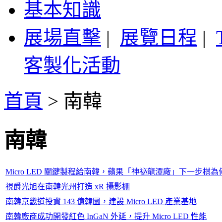
基本知識
展場直擊
|
展覽日程
|
客製化活動
首頁
>
南韓
南韓
Micro LED 關鍵製程給南韓，蘋果「神祕龍潭廠」下一步棋為
視爵光旭在南韓光州打造 xR 攝影棚
南韓京畿道投資 143 億韓圜，建設 Micro LED 產業基地
南韓廠商成功開發紅色 InGaN 外延，提升 Micro LED 性能