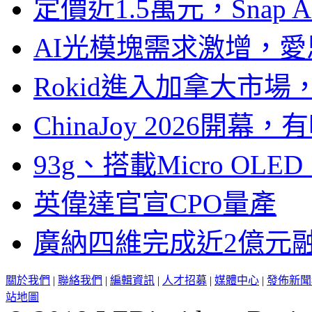
定價近1.5萬元，Snap
AI光模塊需求激增，愛
Rokid進入加拿大市
ChinaJoy 2026
93g、搭載Micro OL
英偉達官宣CPO量產
廣納四維完成近2億元
關於我們
|
聯絡我們
|
編輯資訊
|
人才招募
|
媒體中心
|
發佈新聞
站地圖