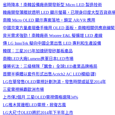
省時降本！南韓設備廠商開發新型 Micro LED 製造技術
韓廠開發薄膜狀透明 LED 顯示螢幕，已現身印度大型百貨商
南韓 Micro OLED 顯示專案落地，鎖定 AR/VR 應用
中國京東方量產摺疊手機用 OLED 面板，南韓相關供應商繃
背光需求強勁！南韓廠商 Wooree E&L 擬擴增 LED 產線
傳 LG InnoTek 擬向中國企業出售 LED 專利和生產設備
韓媒：三星2015年加速研發矽基板產品
南韓LED大廠Lumens進軍日本LED市場
優勝劣汰：三級梯隊「蠶食」全球LED產業品牌格局
首爾半導體以套件形式出售Acrich2 AC LED模組[譯]
LG在華發售OLED電視計劃泡湯，發售時間或延至2014年
三星電視稱霸歐洲市場
上市僅2個月 三星OLED電視價格速降34%
LG推木質邊框LED電視，掀復古風
LG大尺寸OLED將於2014年下半年上市