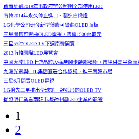
首爾計劃2018年市政府辦公照明全部使用LED
南韓2014年永久停止進口、製造白熾燈
LG化學公司研發新型薄膜可彎曲OLED面板
三星開售可彎曲OLED電視，售價1500萬韓元
三星55吋OLED TV下週南韓開賣
2013南韓國際LED展覽會
中國大陸LED上游晶粒段擴產腳步轉趨積極，市場供需平衡面
九洲光電與CTL集團簽署合作協議，進軍南韓市場
三星6月開賣OLED電視
LG搶先三星推出全球第一款弧形的OLED TV
從照明行業看南韓市場對中國LED企業的影響
1
2