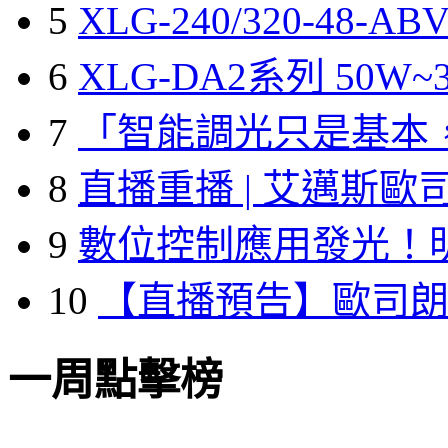
5
XLG-240/320-48-A
6
XLG-DA2系列 50W~3
7
「智能調光只是基本
8
直播重播 | 艾邁斯歐
9
數位控制應用發光！
10
【直播預告】歐司
一周點擊榜