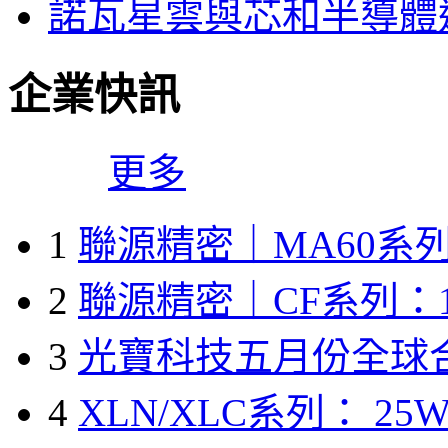
諾瓦星雲與芯和半導體達
企業快訊
更多
1
聯源精密｜MA60系列
2
聯源精密｜CF系列：1
3
光寶科技五月份全球
4
XLN/XLC系列： 25W