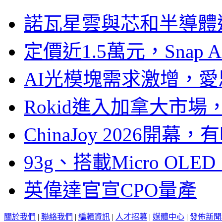
諾瓦星雲與芯和半導體達
定價近1.5萬元，Snap
AI光模塊需求激增，愛
Rokid進入加拿大市
ChinaJoy 2026
93g、搭載Micro OL
英偉達官宣CPO量產
關於我們
|
聯絡我們
|
編輯資訊
|
人才招募
|
媒體中心
|
發佈新聞