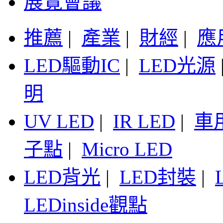
展覽會議
推薦
|
產業
|
財經
|
應
LED驅動IC
|
LED光源
明
UV LED
|
IR LED
|
車
子點
|
Micro LED
LED背光
|
LED封裝
|
LEDinside觀點