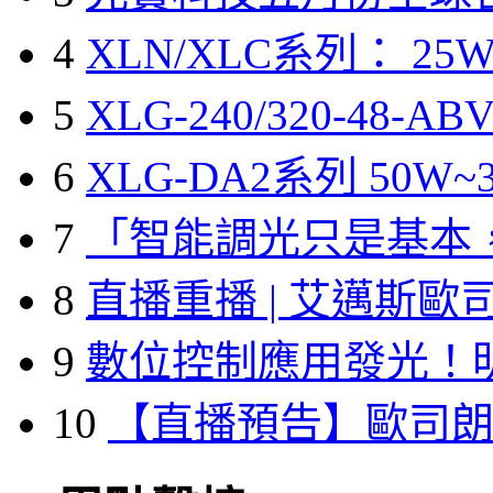
4
XLN/XLC系列： 25W
5
XLG-240/320-48-A
6
XLG-DA2系列 50W~3
7
「智能調光只是基本
8
直播重播 | 艾邁斯歐
9
數位控制應用發光！
10
【直播預告】歐司