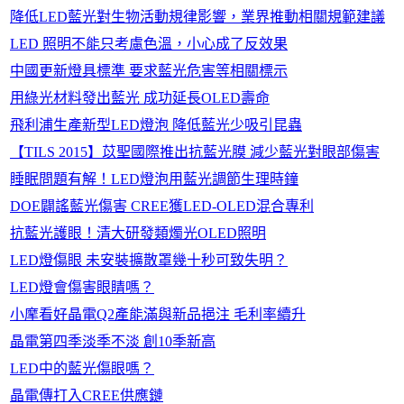
降低LED藍光對生物活動規律影響，業界推動相關規範建議
LED 照明不能只考慮色溫，小心成了反效果
中國更新燈具標準 要求藍光危害等相關標示
用綠光材料發出藍光 成功延長OLED壽命
飛利浦生產新型LED燈泡 降低藍光少吸引昆蟲
【TILS 2015】苡聖國際推出抗藍光膜 減少藍光對眼部傷害
睡眠問題有解！LED燈泡用藍光調節生理時鐘
DOE闢謠藍光傷害 CREE獲LED-OLED混合專利
抗藍光護眼！清大研發類燭光OLED照明
LED燈傷眼 未安裝擴散罩幾十秒可致失明？
LED燈會傷害眼睛嗎？
小摩看好晶電Q2產能滿與新品挹注 毛利率續升
晶電第四季淡季不淡 創10季新高
LED中的藍光傷眼嗎？
晶電傳打入CREE供應鏈