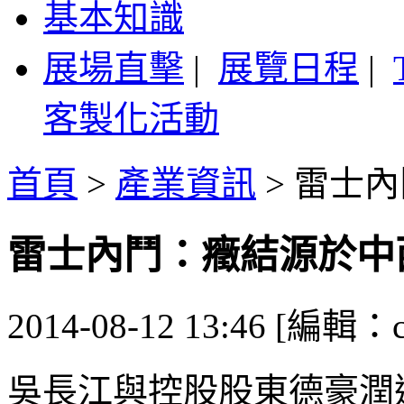
基本知識
展場直擊
|
展覽日程
|
客製化活動
首頁
>
產業資訊
>
雷士內
雷士內鬥：癥結源於中
2014-08-12 13:46 [編輯：ca
吳長江與控股股東德豪潤