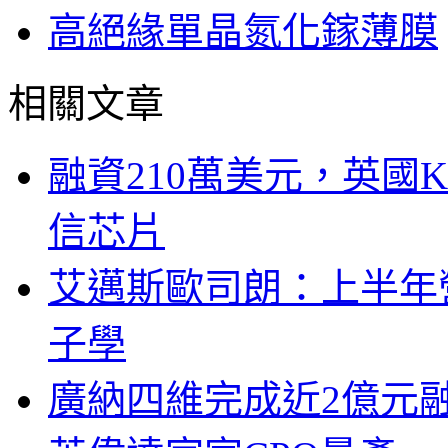
高絕緣單晶氮化鎵薄膜
相關文章
融資210萬美元，英國Ku
信芯片
艾邁斯歐司朗：上半年
子學
廣納四維完成近2億元