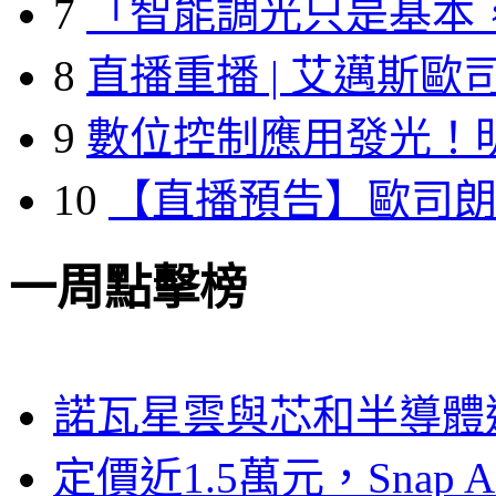
7
「智能調光只是基本
8
直播重播 | 艾邁斯歐
9
數位控制應用發光！
10
【直播預告】歐司
一周點擊榜
諾瓦星雲與芯和半導體達
定價近1.5萬元，Snap