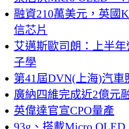
融資210萬美元，英國Ku
信芯片
艾邁斯歐司朗：上半年
子學
第41屆DVN(上海)
廣納四維完成近2億元
英偉達官宣CPO量產
93g、搭載Micro OL