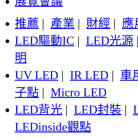
展覽會議
推薦
|
產業
|
財經
|
應
LED驅動IC
|
LED光源
明
UV LED
|
IR LED
|
車
子點
|
Micro LED
LED背光
|
LED封裝
|
LEDinside觀點