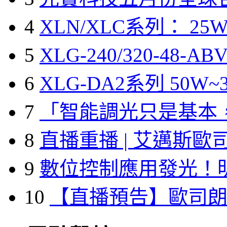
4
XLN/XLC系列： 25W
5
XLG-240/320-48-A
6
XLG-DA2系列 50W~3
7
「智能調光只是基本
8
直播重播 | 艾邁斯歐
9
數位控制應用發光！
10
【直播預告】歐司