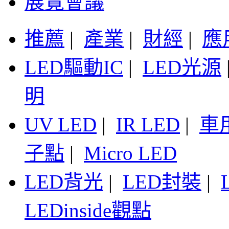
展覽會議
推薦
|
產業
|
財經
|
應
LED驅動IC
|
LED光源
明
UV LED
|
IR LED
|
車
子點
|
Micro LED
LED背光
|
LED封裝
|
LEDinside觀點