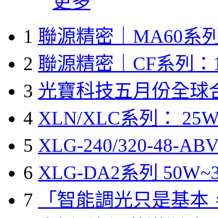
更多
1
聯源精密｜MA60系列
2
聯源精密｜CF系列：1
3
光寶科技五月份全球
4
XLN/XLC系列： 25W
5
XLG-240/320-48-A
6
XLG-DA2系列 50W~3
7
「智能調光只是基本