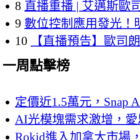
8
直播重播 | 艾邁斯歐
9
數位控制應用發光！
10
【直播預告】歐司
一周點擊榜
定價近1.5萬元，Snap
AI光模塊需求激增，愛
Rokid進入加拿大市