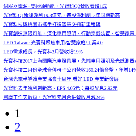
伺服器電源+雙鏡頭動能，光寶科Q2營收看增1成
光寶科Q1稅後淨利19.8億元，每股淨利創13年同期新高
光寶科技與桃園市攜手打造智慧交通新里程碑
光寶創造無限可能，深化車用照明、行動穿戴裝置、智慧家電
LED Taiwan: 光寶科聚焦車用/智慧家庭/工業4.0
LED需求成長，光寶科3月營收增19%
光寶科技2017上海國際汽車燈具展，先端車用照明及光感測
光寶科技二月份全球合併母子公司營收160.24億台幣，年增14
台灣光電半導體產業協會十周年 看好 LED 產業新發展
光寶科去年獲利創新高、EPS 4.05元；每股配息2.92元
農曆工作天數短，光寶科元月合併營收月減24%
1
2