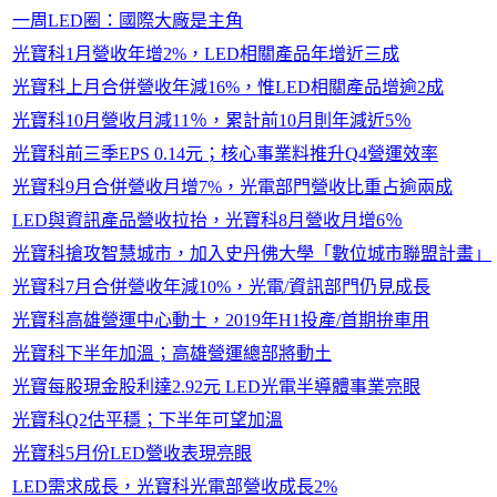
一周LED圈：國際大廠是主角
光寶科1月營收年增2%，LED相關產品年增近三成
光寶科上月合併營收年減16%，惟LED相關產品增逾2成
光寶科10月營收月減11％，累計前10月則年減近5％
光寶科前三季EPS 0.14元；核心事業料推升Q4營運效率
光寶科9月合併營收月增7%，光電部門營收比重占逾兩成
LED與資訊產品營收拉抬，光寶科8月營收月增6％
光寶科搶攻智慧城市，加入史丹佛大學「數位城市聯盟計畫」
光寶科7月合併營收年減10%，光電/資訊部門仍見成長
光寶科高雄營運中心動土，2019年H1投產/首期拚車用
光寶科下半年加溫；高雄營運總部將動土
光寶每股現金股利達2.92元 LED光電半導體事業亮眼
光寶科Q2估平穩；下半年可望加溫
光寶科5月份LED營收表現亮眼
LED需求成長，光寶科光電部營收成長2%