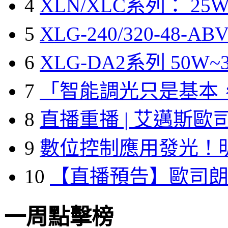
4
XLN/XLC系列： 25W
5
XLG-240/320-48-A
6
XLG-DA2系列 50W~3
7
「智能調光只是基本
8
直播重播 | 艾邁斯歐
9
數位控制應用發光！
10
【直播預告】歐司
一周點擊榜