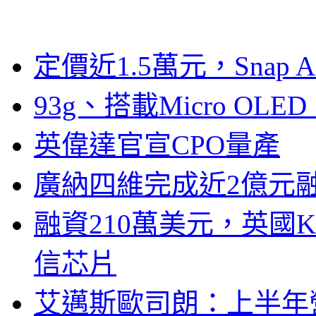
定價近1.5萬元，Snap
93g、搭載Micro OL
英偉達官宣CPO量產
廣納四維完成近2億元
融資210萬美元，英國Ku
信芯片
艾邁斯歐司朗：上半年