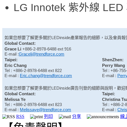
LG Innotek 紫外線 LE
如果您想要了解更多關於
LEDinside
產業報告的細節，以及會員報
Global Contact:
Grace Li
+886-2-8978-6488 ext 916
E-mail :
Graceli@trendforce.com
Taipei:
ShenZhen:
Eric Chang
Perry Wang
Tel : +886-2-8978-6488 ext 822
Tel : +86-75
E-mail :
Eric.chang@trendforce.com
E-mail :
Perr
如果您想要了解更多關於
LEDinside
廣告刊登的細節與說明，歡迎
Global Contact:
Taipei:
Melissa Ye
Christina Ts
Tel : +886-2-8978-6488 ext 823
Tel : +886-2-
E-mail :
Melissaye@trendforce.com
E-mail :
Chri
RSS
列印
分享
線