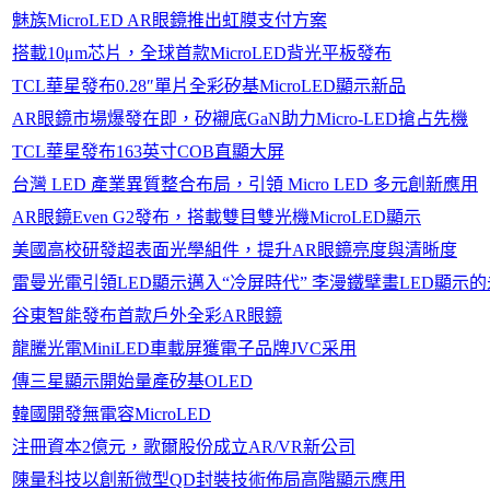
魅族MicroLED AR眼鏡推出虹膜支付方案
搭載10μm芯片，全球首款MicroLED背光平板發布
TCL華星發布0.28″單片全彩矽基MicroLED顯示新品
AR眼鏡市場爆發在即，矽襯底GaN助力Micro-LED搶占先機
TCL華星發布163英寸COB直顯大屏
台灣 LED 產業異質整合布局，引領 Micro LED 多元創新應用
AR眼鏡Even G2發布，搭載雙目雙光機MicroLED顯示
美國高校研發超表面光學組件，提升AR眼鏡亮度與清晰度
雷曼光電引領LED顯示邁入“冷屏時代” 李漫鐵擘畫LED顯示
谷東智能發布首款戶外全彩AR眼鏡
龍騰光電MiniLED車載屏獲電子品牌JVC采用
傳三星顯示開始量產矽基OLED
韓國開發無電容MicroLED
注冊資本2億元，歌爾股份成立AR/VR新公司
陳量科技以創新微型QD封裝技術佈局高階顯示應用