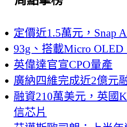
一周點擊榜
定價近1.5萬元，Snap
93g、搭載Micro OL
英偉達官宣CPO量產
廣納四維完成近2億元
融資210萬美元，英國Ku
信芯片