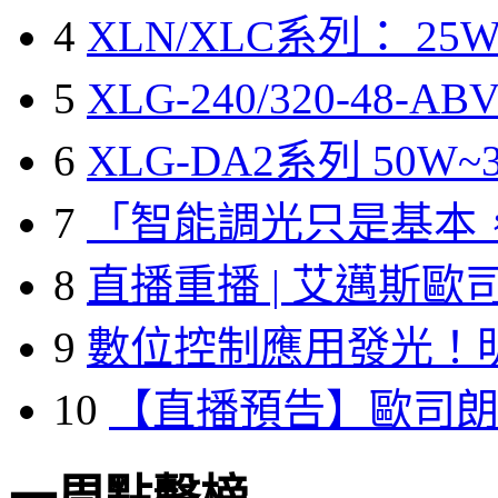
4
XLN/XLC系列： 25W
5
XLG-240/320-48-A
6
XLG-DA2系列 50W~3
7
「智能調光只是基本
8
直播重播 | 艾邁斯歐
9
數位控制應用發光！
10
【直播預告】歐司