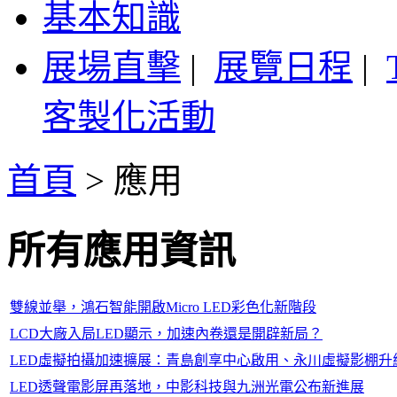
基本知識
展場直擊
|
展覽日程
|
客製化活動
首頁
>
應用
所有應用資訊
雙線並舉，鴻石智能開啟Micro LED彩色化新階段
LCD大廠入局LED顯示，加速內卷還是開辟新局？
LED虛擬拍攝加速擴展：青島創享中心啟用、永川虛擬影棚升
LED透聲電影屏再落地，中影科技與九洲光電公布新進展