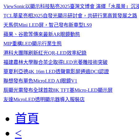
ViewSonic以顯示科技點亮2025臺灣文博會 演繹「水風景」
TCL華星亮相2025自發光顯示研討會，共研行業高質發展之路
天馬供Mini LED屏，智己發布新車型LS9
蘋果、谷歌等傳來最新AR眼鏡動態
MIP重構LED顯示行業生態
港科大團隊刷新紅光QR-LED效率紀錄
福建農林大學聯合茶企取得LED光萎雕技術突破
華夏利亞德4K 16m LED透聲電影屏通過DCI認證
聯想發布單色MicroLED AI眼鏡V1
辰顯光電發布全球首款8K TFT基Micro-LED顯示屏
友達MicroLED透明顯示器導入服裝店
首頁
<