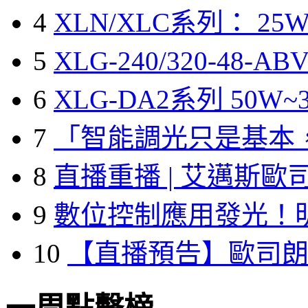
4
XLN/XLC系列： 25W
5
XLG-240/320-48-A
6
XLG-DA2系列 50W~3
7
「智能調光只是基本
8
直播重播 | 艾邁斯歐
9
數位控制應用發光！
10
【直播預告】歐司