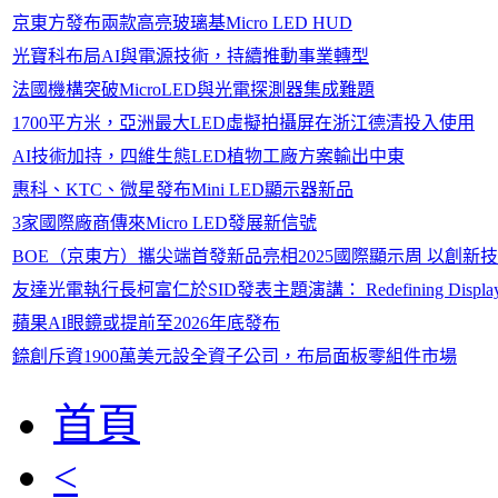
京東方發布兩款高亮玻璃基Micro LED HUD
光寶科布局AI與電源技術，持續推動事業轉型
法國機構突破MicroLED與光電探測器集成難題
1700平方米，亞洲最大LED虛擬拍攝屏在浙江德清投入使用
AI技術加持，四維生態LED植物工廠方案輸出中東
惠科、KTC、微星發布Mini LED顯示器新品
3家國際廠商傳來Micro LED發展新信號
BOE（京東方）攜尖端首發新品亮相2025國際顯示周 以創
友達光電執行長柯富仁於SID發表主題演講： Redefining Displays: Inspir
蘋果AI眼鏡或提前至2026年底發布
錼創斥資1900萬美元設全資子公司，布局面板零組件市場
首頁
<