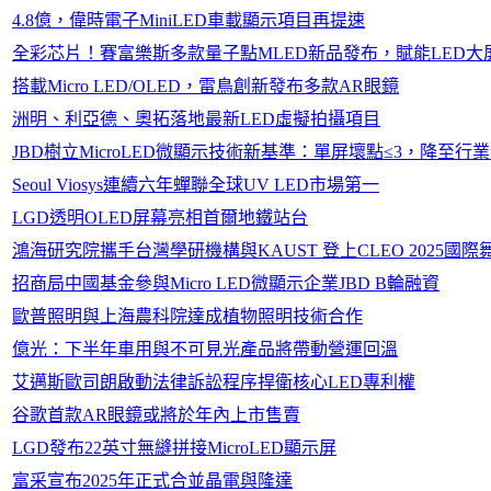
4.8億，偉時電子MiniLED車載顯示項目再提速
全彩芯片！賽富樂斯多款量子點MLED新品發布，賦能LED
搭載Micro LED/OLED，雷鳥創新發布多款AR眼鏡
洲明、利亞德、奧拓落地最新LED虛擬拍攝項目
JBD樹立MicroLED微顯示技術新基準：單屏壞點≤3，降至行
Seoul Viosys連續六年蟬聯全球UV LED市場第一
LGD透明OLED屏幕亮相首爾地鐵站台
鴻海研究院攜手台灣學研機構與KAUST 登上CLEO 2025國際
招商局中國基金參與Micro LED微顯示企業JBD B輪融資
歐普照明與上海農科院達成植物照明技術合作
億光：下半年車用與不可見光產品將帶動營運回溫
艾邁斯歐司朗啟動法律訴訟程序捍衛核心LED專利權
谷歌首款AR眼鏡或將於年內上市售賣
LGD發布22英寸無縫拼接MicroLED顯示屏
富采宣布2025年正式合並晶電與隆達