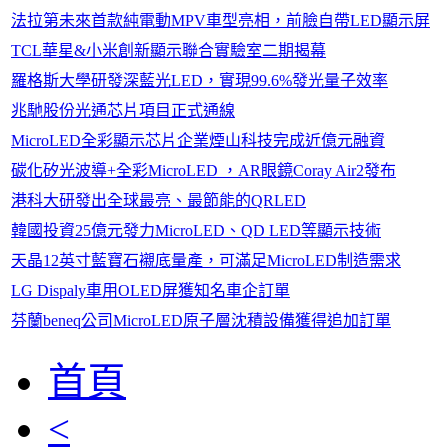
法拉第未來首款純電動MPV車型亮相，前臉自帶LED顯示屏
TCL華星&小米創新顯示聯合實驗室二期揭幕
羅格斯大學研發深藍光LED，實現99.6%發光量子效率
兆馳股份光通芯片項目正式通線
MicroLED全彩顯示芯片企業煙山科技完成近億元融資
碳化矽光波導+全彩MicroLED ，AR眼鏡Coray Air2發布
港科大研發出全球最亮、最節能的QRLED
韓國投資25億元發力MicroLED、QD LED等顯示技術
天晶12英寸藍寶石襯底量產，可滿足MicroLED制造需求
LG Dispaly車用OLED屏獲知名車企訂單
芬蘭beneq公司MicroLED原子層沈積設備獲得追加訂單
首頁
<