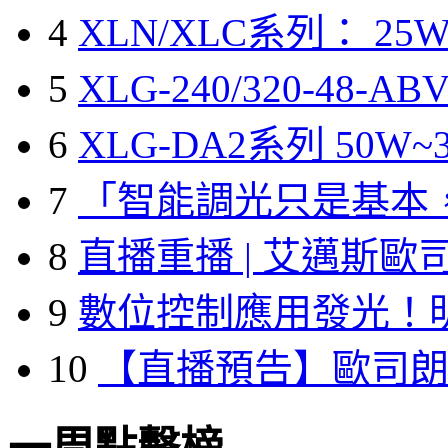
4
XLN/XLC系列： 25W
5
XLG-240/320-48-A
6
XLG-DA2系列 50W~3
7
「智能調光只是基本
8
直播重播 | 艾邁斯歐
9
數位控制應用發光！
10
【直播預告】歐司