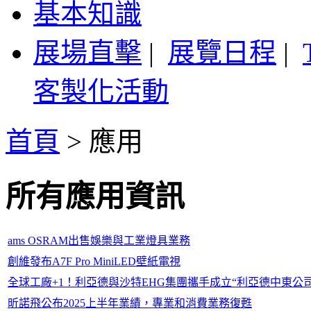
基本知識
展場直擊
|
展覽日程
|
客製化活動
首頁
>
應用
所有應用資訊
ams OSRAM出售娛樂與工業燈具業務
創維發布A7F Pro MiniLED壁紙電視
全球工廠+1！利亞德與沙特EHG集團攜手成立“利亞德中東公司
昕諾飛公布2025上半年業績，專業和消費業務復甦