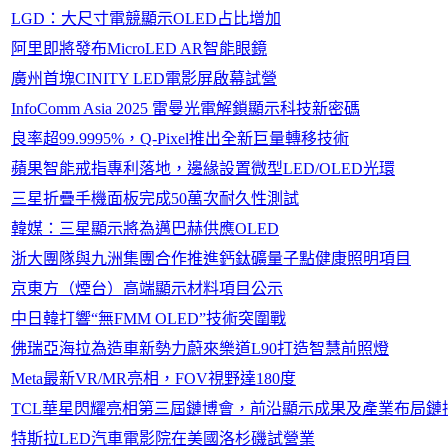
LGD：大尺寸電競顯示OLED占比增加
阿里即將發布MicroLED AR智能眼鏡
廣州首塊CINITY LED電影屏啟幕試營
InfoComm Asia 2025 雷曼光電解鎖顯示科技新密碼
良率超99.9995%，Q-Pixel推出全新巨量轉移技術
蘋果智能戒指專利落地，邊緣設置微型LED/OLED光環
三星折疊手機面板完成50萬次耐久性測試
韓媒：三星顯示將為邁巴赫供應OLED
浙大團隊與九洲集團合作推進鈣鈦礦量子點健康照明項目
京東方（煙台）高端顯示材料項目公示
中日韓打響“無FMM OLED”技術突圍戰
佛瑞亞海拉為造車新勢力蔚來樂道L90打造智慧前照燈
Meta最新VR/MR亮相，FOV視野達180度
TCL華星閃耀亮相第三屆鏈博會，前沿顯示成果及產業布局鏈接
特斯拉LED汽車電影院在美國洛杉磯試營業