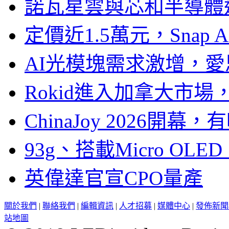
諾瓦星雲與芯和半導體達
定價近1.5萬元，Snap
AI光模塊需求激增，愛
Rokid進入加拿大市
ChinaJoy 2026
93g、搭載Micro OL
英偉達官宣CPO量產
關於我們
|
聯絡我們
|
編輯資訊
|
人才招募
|
媒體中心
|
發佈新聞
站地圖