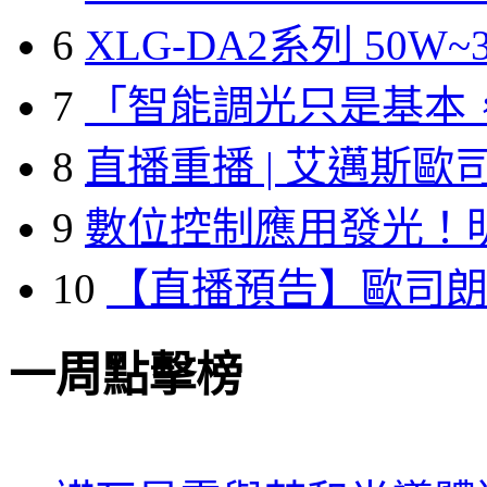
6
XLG-DA2系列 50W~3
7
「智能調光只是基本
8
直播重播 | 艾邁斯歐
9
數位控制應用發光！
10
【直播預告】歐司
一周點擊榜