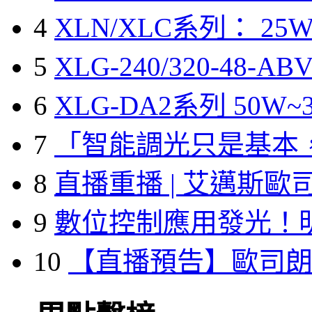
4
XLN/XLC系列： 25W
5
XLG-240/320-48-A
6
XLG-DA2系列 50W~3
7
「智能調光只是基本
8
直播重播 | 艾邁斯歐
9
數位控制應用發光！
10
【直播預告】歐司