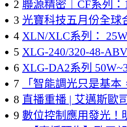
2
聯源精密｜CF系列：1
3
光寶科技五月份全球
4
XLN/XLC系列： 25W
5
XLG-240/320-48-A
6
XLG-DA2系列 50W~3
7
「智能調光只是基本
8
直播重播 | 艾邁斯歐
9
數位控制應用發光！