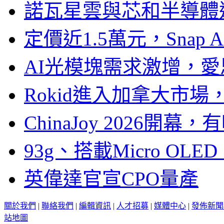
諾瓦星雲與芯和半導體達
定價近1.5萬元，Snap
AI光模塊需求激增，愛
Rokid進入加拿大市
ChinaJoy 2026
93g、搭載Micro OL
英偉達官宣CPO量產
關於我們
|
聯絡我們
|
編輯資訊
|
人才招募
|
媒體中心
|
發佈新聞
站地圖