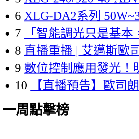
6
XLG-DA2系列 50W~3
7
「智能調光只是基本
8
直播重播 | 艾邁斯歐
9
數位控制應用發光！
10
【直播預告】歐司
一周點擊榜