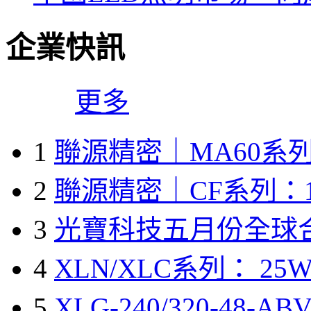
企業快訊
更多
1
聯源精密｜MA60系列
2
聯源精密｜CF系列：1
3
光寶科技五月份全球
4
XLN/XLC系列： 25W
5
XLG-240/320-48-A