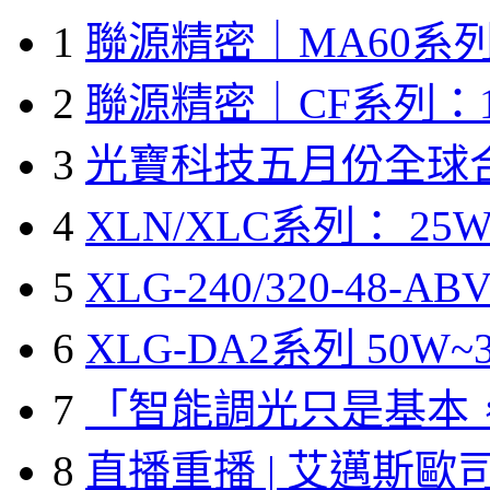
1
聯源精密｜MA60系列
2
聯源精密｜CF系列：1
3
光寶科技五月份全球
4
XLN/XLC系列： 25W
5
XLG-240/320-48-A
6
XLG-DA2系列 50W~3
7
「智能調光只是基本
8
直播重播 | 艾邁斯歐