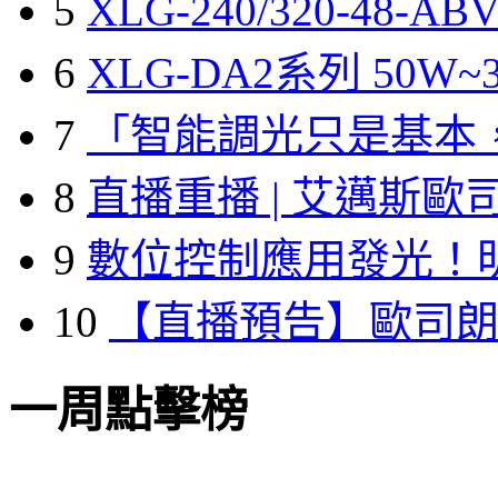
5
XLG-240/320-48-A
6
XLG-DA2系列 50W~3
7
「智能調光只是基本
8
直播重播 | 艾邁斯歐
9
數位控制應用發光！
10
【直播預告】歐司
一周點擊榜