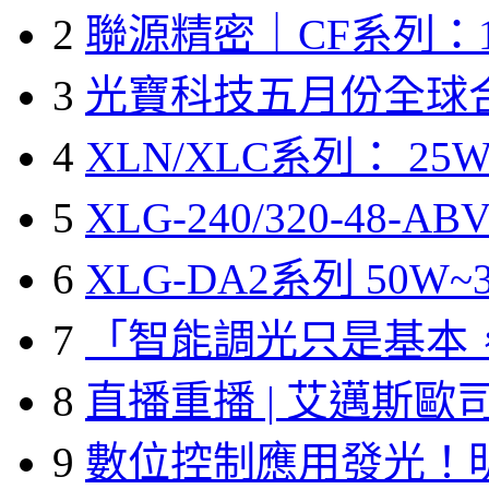
2
聯源精密｜CF系列：1
3
光寶科技五月份全球
4
XLN/XLC系列： 25W
5
XLG-240/320-48-A
6
XLG-DA2系列 50W~3
7
「智能調光只是基本
8
直播重播 | 艾邁斯歐
9
數位控制應用發光！