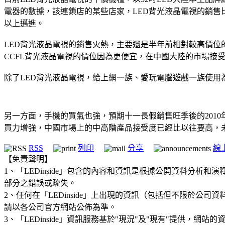
電器的數據，該連鎖店的某些店家，LED背光液晶電視的銷售比
以上邁進。
LED背光液晶電視的銷售火熱，主要還是半年前相對較高價位
CCFL背光液晶電視的價位因為更便宜，在中國大陸的市場接
除了LED背光液晶電視，給上網一族、愛玩電腦遊戲一族使用
另一方面，手機的買氣也強，預期十一長假銷售旺季後的2010
買力增強，中國市場上的中高階產品接受度已經比以往要高，
RSS
列印
分享
線
【免責聲明】
1、「LEDinside」包含的內容和資訊是根據公開資料分
部分之錯誤或疏失。
2、任何在「LEDinside」上出現的資訊（包括但不限於
請以各公司官方網站公佈為準。
3、「LEDinside」資訊服務基於"現況"及"現有"提供，網