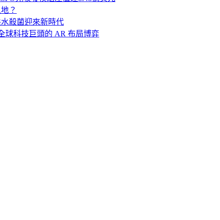
足之地？
- 動態水殺菌迎來新時代
牌與全球科技巨頭的 AR 布局博弈