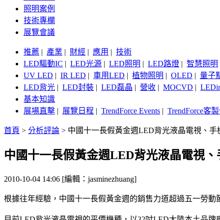
照明案例
技術專欄
展覽會議
推薦
|
產業
|
財經
|
應用
|
技術
LED驅動IC
|
LED光源
|
LED照明
|
LED路燈
|
智慧照明
UV LED
|
IR LED
|
車用LED
|
植物照明
|
OLED
|
量子
LED背光
|
LED封裝
|
LED磊晶
|
營收
|
MOCVD
|
LEDi
基本知識
展場直擊
|
展覽日程
|
TrendForce Events
|
TrendForce
首頁
>
分析評論
>
中國十一長假黃金週LED背光液晶電視、
中國十一長假黃金週LED背光液晶電視
2010-10-04 14:06 [編輯：jasminezhuang]
根據往年經驗，中國十一長假黃金週的銷售力道超過五一勞動節
目前LED背光液晶電視的平價機種，以32吋LED大陸本土品