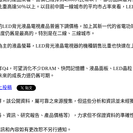
重高達50％以上。以目前中國一線城市的平均市占率來看，LED
的LED背光液晶電視產品普遍下調價格，加上其新一代的省電
受度仍舊是最高的，特別是在二線、三線城市。
為主的液晶螢幕，LED背光液晶電視器的機種銷售比重也快速在
年Q4，可望消化不少DRAM、快閃記憶體、液晶面板、LED晶
未來的成長力道仍舊可期。
上投稿
析和演釋，該公開資料，屬可靠之來源搜集，但這些分析和資訊並
公司資料、資訊、研究報告、產品價格等），力求但不保證資料的
站的資訊和內容如有更改恕不另行通知。