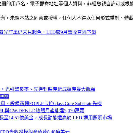
權，您註冊的用戶名、電子郵寄地址等個人資料，非經您親自許可
ide」網站所有，未經本站之同意或授權，任何人不得以任何形式重
背光訂單仍未見起色，LED廠9月營收普遍下滑
器展開小量出貨，光引擎良率、先進封裝產能成擴產最大瓶頸
義車輛
備商藉FOPLP卡位Glass Core Substrate先機
ML與CW-DFB LD總體月產能達5,070萬顆
規模將成長至14.51億美金，成長動能遠高於 LED 通用照明市場
LED CPO光收發模組產值達8.48億美元