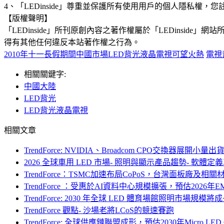
4、「LEDinside」尊重並保護所有使用用戶的個人隱私
【版權聲明】
「LEDinside」所刊原創內容之著作權屬於「LEDins
得有其他任何違反本站著作權之行為。
2010年十一長假期間中國市場LED背光液晶電視可望火熱
電視
相關關鍵字:
中國大陸
LED背光
LED背光液晶電視
相關文章
TrendForce: NVIDIA、Broadcom CPO交換
2026 全球車用 LED 市場- 照明與顯示產品趨勢- 軟體定
TrendForce：TSMC加速布局CoPoS，台灣面板廠及相關材料、設
TrendForce ：受惠於AI資料中心規模擴張，預估2026年E
TrendForce: 2030 年全球 LED 體育場館照明市場
TrendForce 觀點- 沙場老將LCoS的競速賽跑
TrendForce: 全球供應鏈聯盟成形，預估2030年Micro 