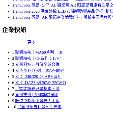
TrendForce 觀點- 少了 AI, 觀影類 AR 眼鏡是否還有立
TrendForce 2026 深紫外線 LED 市場趨勢與產品分析
TrendForce 觀點- AR 眼鏡產業論戰(下)：解析中國品
企業快訊
更多
1
聯源精密｜MA60系列：10
2
聯源精密｜CF系列：12V/
3
光寶科技五月份全球合併
4
XLN/XLC系列： 25W/40W/
5
XLG-240/320-48-ABV系列
6
XLG-DA2系列 50W~320W D
7
「智能調光只是基本，健
8
直播重播 | 艾邁斯歐司朗
9
數位控制應用發光！明緯
10
【直播預告】歐司朗光電