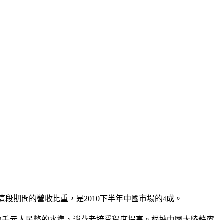
段期間的營收比重，是2010下半年中國市場的4成。
還有3千元人民幣的水準，消費者接受程度提高。根據中國大陸蘇寧