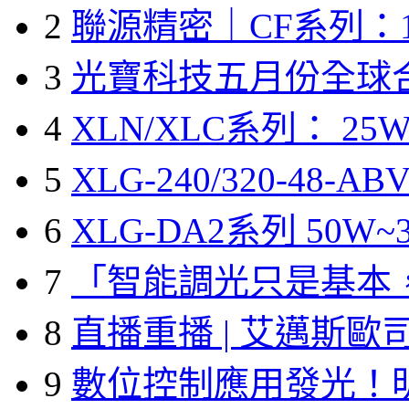
2
聯源精密｜CF系列：1
3
光寶科技五月份全球
4
XLN/XLC系列： 25W
5
XLG-240/320-48-A
6
XLG-DA2系列 50W~3
7
「智能調光只是基本
8
直播重播 | 艾邁斯歐
9
數位控制應用發光！