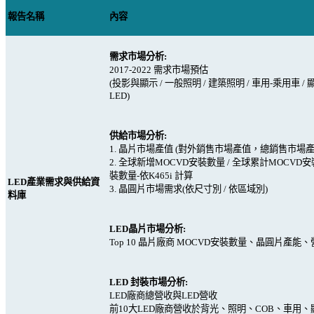
報告名稱
內容
需求市場分析
:
2017-2022
需求市場預估
(
投影與顯示
/
一般照明
/
建築照明
/
車用
-
乘用車
/
LED)
供給市場分析
:
1.
晶片市場產值
(
對外銷售市場產值，總銷售市場
2.
全球新增
MOCVD
安裝數量
/
全球累計
MOCVD
安
裝數量
-
依
K465i
計算
LED
產業需求與供給資
3.
晶圓片市場需求
(
依尺寸別
/
依區域別
)
料庫
LED
晶片市場分析
:
Top 10
晶片廠商
MOCVD
安裝數量、晶圓片產能、
LED
封裝市場分析
:
LED
廠商總營收與
LED
營收
前
10
大
LED
廠商營收於背光、照明、
COB
、車用、