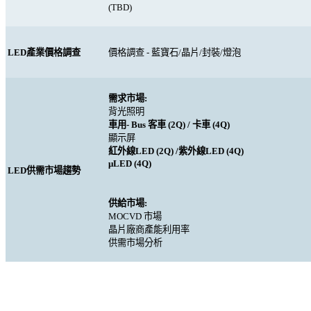
(TBD)
LED
產業價格調查
價格調查
-
藍寶石
/
晶片
/
封裝
/
燈泡
需求市場
:
背光照明
車用
- Bus
客車
(2Q) /
卡車
(4Q)
顯示屏
紅外線
LED (2Q) /
紫外線
LED (4Q)
μLED (4Q)
LED
供需市場趨勢
供給市場
:
MOCVD
市場
晶片廠商產能利用率
供需市場分析