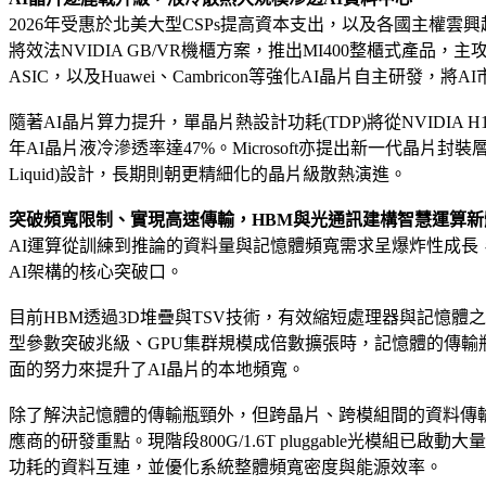
2026年受惠於北美大型CSPs提高資本支出，以及各國主權雲興起
將效法NVIDIA GB/VR機櫃方案，推出MI400整櫃式產品，主攻C
ASIC，以及Huawei、Cambricon等強化AI晶片自主研發，
隨著AI晶片算力提升，單晶片熱設計功耗(TDP)將從NVIDIA H1
年AI晶片液冷滲透率達47%。Microsoft亦提出新一代晶片封裝層級的
Liquid)設計，長期則朝更精細化的晶片級散熱演進。
突破頻寬限制、實現高速傳輸，HBM與光通訊建構智慧運算新
AI運算從訓練到推論的資料量與記憶體頻寬需求呈爆炸性成長
AI架構的核心突破口。
目前HBM透過3D堆疊與TSV技術，有效縮短處理器與記憶體之
型參數突破兆級、GPU集群規模成倍數擴張時，記憶體的傳輸
面的努力來提升了AI晶片的本地頻寬。
除了解決記憶體的傳輸瓶頸外，但跨晶片、跨模組間的資料傳輸仍成為
應商的研發重點。現階段800G/1.6T pluggable光模組已
功耗的資料互連，並優化系統整體頻寬密度與能源效率。