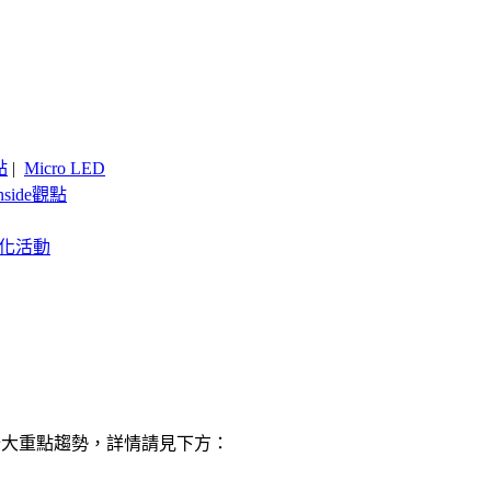
點
|
Micro LED
nside觀點
客製化活動
整理十大重點趨勢，詳情請見下方：