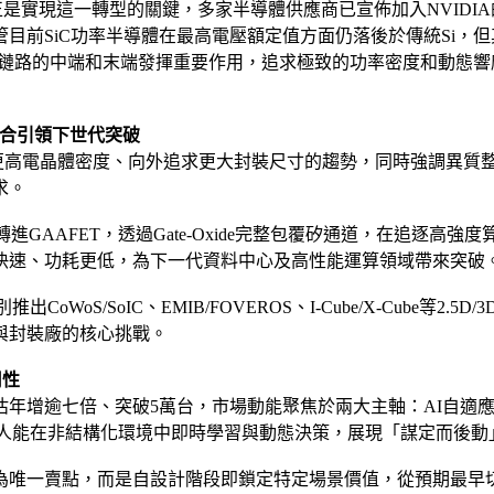
是實現這一轉型的關鍵，多家半導體供應商已宣佈加入NVIDIA的
目前SiC功率半導體在最高電壓額定值方面仍落後於傳統Si，
供電鏈路的中端和末端發揮重要作用，追求極致的功率密度和動態響應
質整合引領下世代突破
密度、向外追求更大封裝尺寸的趨勢，同時強調異質整合 (Heterog
求。
進GAAFET，透過Gate-Oxide完整包覆矽通道，在追逐高強
快速、功耗更低，為下一代資料中心及高性能運算領域帶來突破
則分別推出CoWoS/SoIC、EMIB/FOVEROS、I-Cube/X-C
與封裝廠的核心挑戰。
用性
增逾七倍、突破5萬台，市場動能聚焦於兩大主軸：AI自適應（AI 
器人能在非結構化環境中即時學習與動態決策，展現「謀定而後動
度為唯一賣點，而是自設計階段即鎖定特定場景價值，從預期最