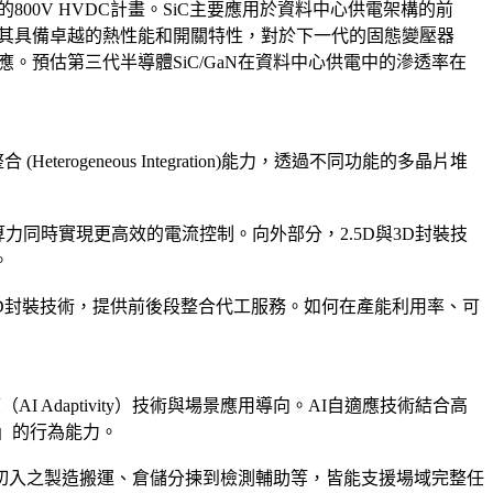
800V HVDC計畫。SiC主要應用於資料中心供電架構的前
但其具備卓越的熱性能和開關特性，對於下一代的固態變壓器
。預估第三代半導體SiC/GaN在資料中心供電中的滲透率在
eneous Integration)能力，透過不同功能的多晶片堆
度算力同時實現更高效的電流控制。向外部分，2.5D與3D封裝技
。
ube等2.5D/3D封裝技術，提供前後段整合代工服務。如何在產能利用率、可
Adaptivity）技術與場景應用導向。AI自適應技術結合高
」的行為能力。
早切入之製造搬運、倉儲分揀到檢測輔助等，皆能支援場域完整任