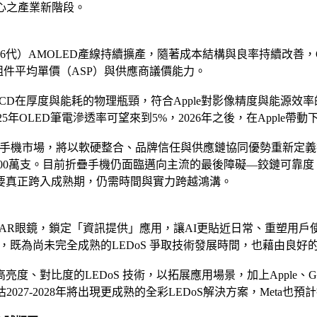
核心之產業新階段。
.6代）AMOLED產線持續擴產，隨著成本結構與良率持續改善
組件平均單價（ASP）與供應商議價能力。
厚度與能耗的物理瓶頸，符合Apple對影像精度與能源效率的雙重要
5年OLED筆電滲透率可望來到5%，2026年之後，在Apple帶動下，
式進入折疊手機市場，將以軟硬整合、品牌信任與供應鏈協同優勢重
,000萬支。目前折疊手機仍面臨邁向主流的最後障礙—鉸鏈可靠度
要真正跨入成熟期，仍需時間與實力跨越鴻溝。
 Display AR眼鏡，鎖定「資訊提供」應用，讓AI更貼近日常
，既為尚未完全成熟的LEDoS 爭取技術發展時間，也藉由良好
比度的LEDoS 技術，以拓展應用場景，加上Apple、Google
27-2028年將出現更成熟的全彩LEDoS解決方案，Meta也預