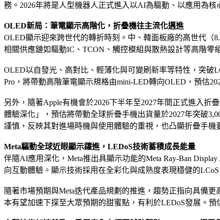
務。2026年將是人型機器人正式進入以AI為驅動、以應用為
OLED新局：筆電顯示高階化，折疊機往主流化邁進
OLED顯示迎來跨世代的轉折時刻。中、韓面板廠的高世代（8
相關供應鏈如驅動IC、TCON、觸控模組與散熱設計等高階零
OLED以自發光、高對比、輕薄化與可變刷新率等特性，突破LCD在
Pro，將帶動高階筆電顯示規格由mini-LED轉向OLED，預估202
另外，隨著Apple有機會於2026下半年至2027年間正
體驗深化」，預估將帶動全球折疊手機出貨量於2027年突破3
謹慎，反映其對進場時機與使用體驗的重視，也凸顯折疊手機
Meta驅動全球近眼顯示躍進，LEDoS技術蓄積成長能量
伴隨AI應用深化，Meta推出具顯示功能的Meta Ray-Ban
向互動體驗。顯示技術採用在全彩化與成熟度表現穩健的LCoS
隨著市場預期與Meta迭代產品規劃的推進，趨勢正指向具備更高亮度、對
本有望加速下探至大眾預期的甜蜜點，有利於LEDoS發展。預估20