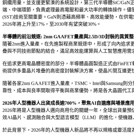
銅纜用量，並支援更緊湊的系統設計，第三代半導體SiC/GaN正
端、中端環節，負責處理最高電壓和最大功率的轉換操作。儘管
(SST)技術至關重要。GaN則憑藉高頻率、高效能優勢，在
2026年將上升至17%，至2030年有望突破30%。
半導體的前沿競逐: 2nm GAAFET量產與2.5D/3D封裝的異
隨著2nm進入量產，在先進製程商業競逐中，形成了向內追求更高電晶體
疊與不同技術節點的結合，滿足高效能運算與人工智慧應用需
在追求更高電晶體密度的部分，半導體晶圓製造正式由FinFET轉
術提供多重晶片堆疊的高密度封裝解決方案，使晶片間互連更
隨著各家2nm GAAFET進入量產，TSMC、Intel與Samsung
靠性、成本與良率間取得平衡與商業優勢，將是各大晶圓代工
2026年人型機器人出貨成長逾700%，聚焦AI自適應與場景應
2026年將是人型機器人邁向商用化的關鍵一年，全球出貨量預估年
效AI晶片、感測融合與大型語言模型（LLM）的進化，使機
於此背景下，2026年的人型機器人新品將不再以規格或靈活