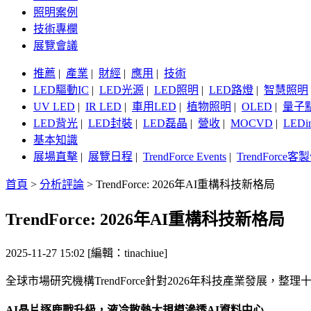
照明案例
技術專欄
展覽會議
推薦
|
產業
|
財經
|
應用
|
技術
LED驅動IC
|
LED光源
|
LED照明
|
LED路燈
|
智慧照明
UV LED
|
IR LED
|
車用LED
|
植物照明
|
OLED
|
量子
LED背光
|
LED封裝
|
LED磊晶
|
營收
|
MOCVD
|
LEDi
基本知識
展場直擊
|
展覽日程
|
TrendForce Events
|
TrendForce
首頁
>
分析評論
>
TrendForce: 2026年AI重構科技新格局
TrendForce: 2026年AI重構科技新格局
2025-11-27 15:02 [編輯：tinachiue]
全球市場研究機構TrendForce針對2026年科技產業發展，
AI晶片逐鹿戰升級，液冷散熱大規模滲透AI資料中心