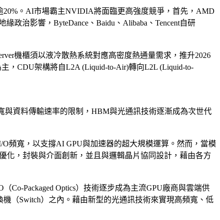
逾20%。AI市場霸主NVIDIA將面臨更高強度競爭，首先，AMD
，ByteDance、Baidu、Alibaba、Tencent自研
高，server機櫃須以液冷散熱系統對應高密度熱通量需求，推升2026
A (Liquid-to-Air)轉向L2L (Liquid-to-
寬與資料傳輸速率的限制，HBM與光通訊技術逐漸成為次世代
/O頻寬，以支撐AI GPU與加速器的超大規模運算。然而，當模
構優化，封裝與介面創新，並且與邏輯晶片協同設計，藉由各方
ckaged Optics）技術逐步成為主流GPU廠商與雲端供
AI 交換機（Switch）之內。藉由新型的光通訊技術來實現高頻寬、低