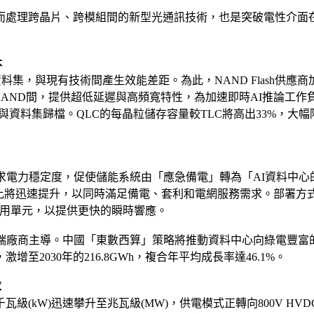
而處理跨晶片、跨模組間的新型光通訊技術，也是突破電性介面
本
資料集，與現有技術間產生效能差距。為此，NAND Flash
AM與傳統NAND間，提供超低延遲與高頻寬特性，為加速即時AI推論工作負
料集歸檔。QLC的每晶粒儲存容量較TLC將高出33%，大幅降低
求電力穩定度，促使儲能系統由「應急備電」轉為「AI資料中心
提升，以同時滿足備電、套利和電網服務需求。部署方式也將從資料中心級的集
池備用單元，以提供更快的瞬時響應。
端廠商主導。中國「東數西算」策略將推動資料中心向綠電豐富的
激增至2030年的216.8GWh，複合年平均成長率達46.1%。
求
(kW)迅速攀升至兆瓦級(MW)，供電模式正轉向800V HV