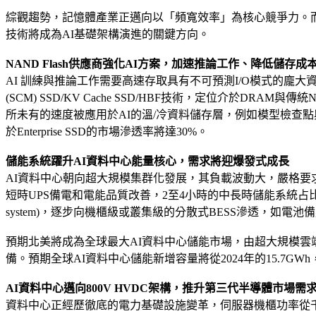
綜觀趨勢，記憶體產業正邁向以「頻寬效率」為核心競爭力。
技術將成為AI基礎架構演進的關鍵方向。
NAND Flash供應商強化AI方案，加速推論工作、降低儲存成
AI 訓練與推論工作需要高速存取具有不可預測I/O模式的龐大
(SCM) SSD/KV Cache SSD/HBF技術，定位介於DR
所未有的速度被應用於AI的溫/冷資料儲存層，例如模型檢查點與資
於Enterprise SSD的市場滲透率將達30%。
儲能系統躍升AI資料中心能量核心，需求將迎爆發式成長
AI資料中心朝向超大規模集群化發展，其負載波動大，嚴格要
短時UPS備電和電能品質改善，2至4小時的中長時儲能系統占比將迅速
system)，逐步向機櫃級或叢集級的分散式BESS滲透，如電
預期北美將成為全球最大AI資料中心儲能市場，由超大規模雲
備。預期全球AI資料中心儲能新增容量將從2024年的15.7GWh，
AI資料中心邁向800V HVDC架構，推升第三代半導體市場需
資料中心正經歷徹底的電力基礎設施變革，伺服器機櫃功率從千瓦級