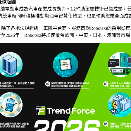
全球版圖
慧化將接續電動車成為汽車產業成長動力。L2輔助駕駛技術已趨成
。傳統車廠同時積極推動燃油車智慧化轉型，也是輔助駕駛全面成
了各地法規鬆綁，車隊平台商、服務商對Robotaxi的採用態度轉為積極，
大。預計至2026年，Robotaxi將加速覆蓋歐洲、中東、日本、澳洲