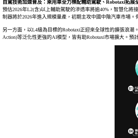
自駕技術加速普及：乘用車全力標配輔助駕駛、Robotaxi拓展
預估2026年L2(含)以上輔助駕駛的滲透率將逾40%，智
制器將於2026年進入規模量產，初期主攻中國中階汽車市場
另一方面，以L4級為目標的Robotaxi正迎來全球性的擴張浪潮。除
Action)等泛化性更強的AI模型，皆有助Robotaxi市場擴