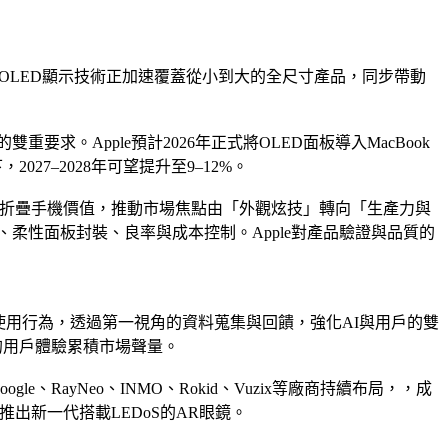
，OLED顯示技術正加速覆蓋從小到大的全尺寸產品，同步帶動
求。Apple預計2026年正式將OLED面板導入MacBook
2027–2028年可望提升至9–12%。
新定義折疊手機價值，推動市場焦點由「外觀炫技」轉向「生產力與
、柔性面板封裝、良率與成本控制。Apple對產品驗證與品質的
、重塑用戶使用行為，透過第一視角的資料蒐集與回饋，強化AI與用戶的雙
的用戶體驗累積市場聲量。
、RayNeo、INMO、Rokid、Vuzix等廠商持續布局，，成
計推出新一代搭載LEDoS的AR眼鏡。