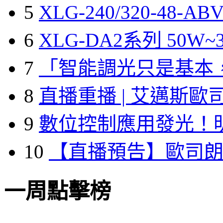
5
XLG-240/320-48-A
6
XLG-DA2系列 50W~3
7
「智能調光只是基本
8
直播重播 | 艾邁斯歐
9
數位控制應用發光！
10
【直播預告】歐司
一周點擊榜