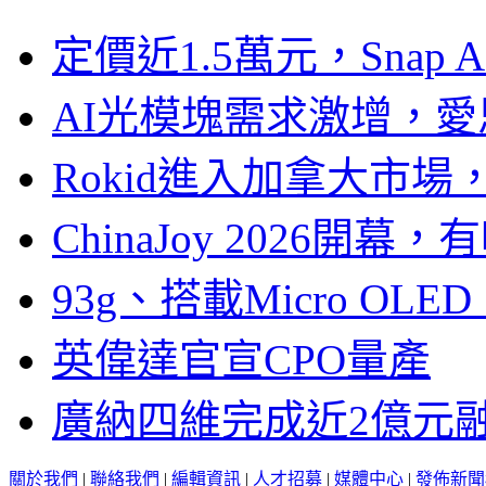
定價近1.5萬元，Snap
AI光模塊需求激增，愛
Rokid進入加拿大市
ChinaJoy 2026
93g、搭載Micro OL
英偉達官宣CPO量產
廣納四維完成近2億元
關於我們
|
聯絡我們
|
編輯資訊
|
人才招募
|
媒體中心
|
發佈新聞