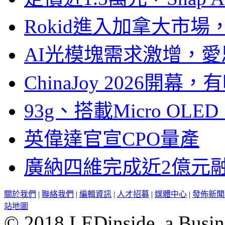
Rokid進入加拿大市
AI光模塊需求激增，愛
ChinaJoy 2026
93g、搭載Micro OL
英偉達官宣CPO量產
廣納四維完成近2億元
關於我們
|
聯絡我們
|
編輯資訊
|
人才招募
|
媒體中心
|
發佈新聞
站地圖
© 2018 LEDinside, a Busin