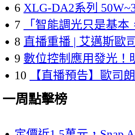
6
XLG-DA2系列 50W~3
7
「智能調光只是基本
8
直播重播 | 艾邁斯歐
9
數位控制應用發光！
10
【直播預告】歐司
一周點擊榜
定價近1.5萬元，Snap